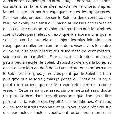
apparences. La perception droite, ou, si l'on veut, la science,
consiste à se faire une idée exacte de la chose, d'après
laquelle idée on pourra expliquer toutes les apparences.
Par exemple, on peut penser le Soleil à deux cents pas en
l'air ; on expliquera ainsi qu'il passe au-dessus des arbres et
de la colline ; mais on n'expliquera pas bien que les ombres
soient toutes parallèles ; on expliquera encore moins que le
Soleil se couche au-delà des objets les plus lointains ; on
n'expliquera nullement comment deux visées vers le centre
du Soleil, aux deux extrémités d'une base de cent mètres,
soient comme parallèles. Et, en suivant cette idée, on arrive
peu à peu à reculer le Soleil, d'abord au-delà de la Lune, et
ensuite bien loin au-delà de la Lune, d'où l'on concluera que
le Soleil est fort gros. Je ne vois point que le Soleil est bien
plus gros que la Terre ; mais je pense qu'il est ainsi. Il n'y a
point d'instrument qui me fera voir cette pensée comme
vraie. « Cette remarque assez simple mettrait sans doute
un peu d'ordre dans ces discussions que l'on peut lire
partout sur la valeur des hypothèses scientifiques. Car ceux
qui se sont instruits trop vite et qui n'ont jamais réfléchi sur
des exemples simples, voudraient qu'on leur montre la