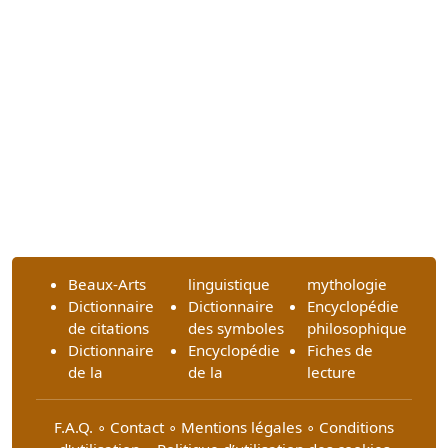
Beaux-Arts
linguistique
mythologie
Dictionnaire
Dictionnaire
Encyclopédie
de citations
des symboles
philosophique
Dictionnaire
Encyclopédie
Fiches de
de la
de la
lecture
F.A.Q.
∘
Contact
∘
Mentions légales
∘
Conditions