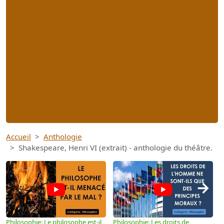
Accueil
Anthologie
Shakespeare, Henri VI (extrait) - anthologie du théâtre.
→
Philosophie: Le philosophe est-il
Philosophie: Les droits de
P