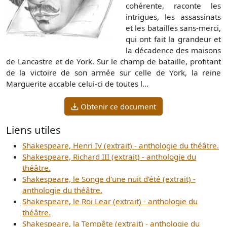
cohérente, raconte les
intrigues, les assassinats
et les batailles sans-merci,
qui ont fait la grandeur et
la décadence des maisons
de Lancastre et de York. Sur le champ de bataille, profitant
de la victoire de son armée sur celle de York, la reine
Marguerite accable celui-ci de toutes l...
Obtenir ce document
Liens utiles
Shakespeare, Henri IV (extrait) - anthologie du théâtre.
Shakespeare, Richard III (extrait) - anthologie du
théâtre.
Shakespeare, le Songe d'une nuit d'été (extrait) -
anthologie du théâtre.
Shakespeare, le Roi Lear (extrait) - anthologie du
théâtre.
Shakespeare, la Tempête (extrait) - anthologie du