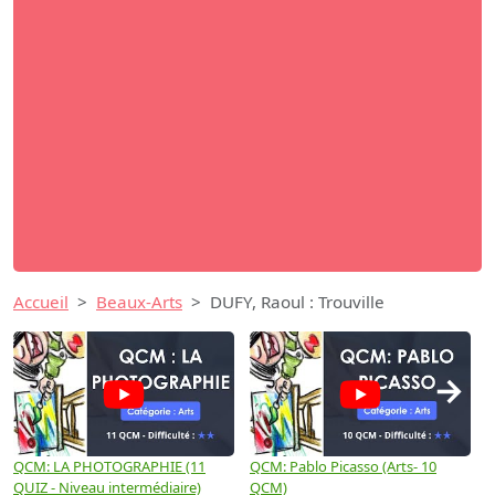
Accueil
Beaux-Arts
DUFY, Raoul : Trouville
→
QCM: LA PHOTOGRAPHIE (11
QCM: Pablo Picasso (Arts- 10
Q
QUIZ - Niveau intermédiaire)
QCM)
N