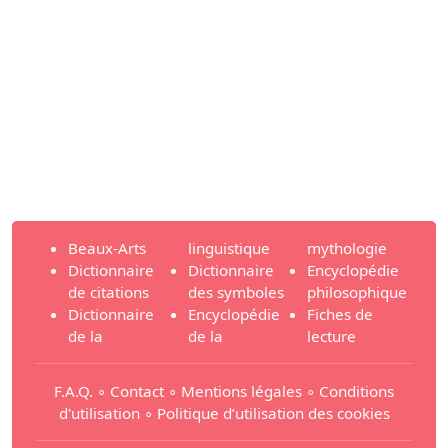
Beaux-Arts
linguistique
mythologie
Dictionnaire
Dictionnaire
Encyclopédie
de citations
des symboles
philosophique
Dictionnaire
Encyclopédie
Fiches de
de la
de la
lecture
F.A.Q.
∘
Contact
∘
Mentions légales
∘
Conditions
d'utilisation
∘
Politique d’utilisation des cookies