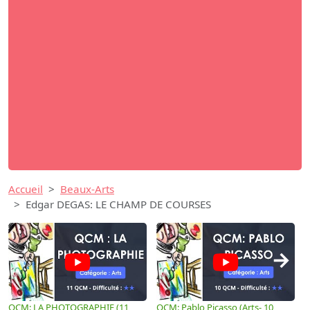
Accueil
Beaux-Arts
Edgar DEGAS: LE CHAMP DE COURSES
→
QCM: LA PHOTOGRAPHIE (11
QCM: Pablo Picasso (Arts- 10
Q