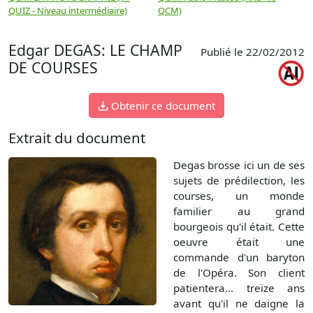
QUIZ - Niveau intermédiaire)
QCM)
N
Edgar DEGAS: LE CHAMP
Publié le 22/02/2012
DE COURSES
Obtenir ce document
Extrait du document
Degas brosse ici un de ses
sujets de prédilection, les
courses, un monde
familier au grand
bourgeois qu'il était. Cette
oeuvre était une
commande d'un baryton
de l'Opéra. Son client
patientera... treize ans
avant qu'il ne daigne la