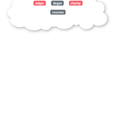
edgar
degas
champ
courses