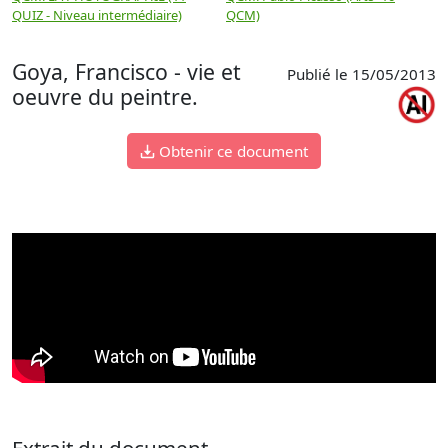
QUIZ - Niveau intermédiaire)
QCM)
N
Goya, Francisco - vie et
Publié le 15/05/2013
oeuvre du peintre.
Obtenir ce document
Extrait du document