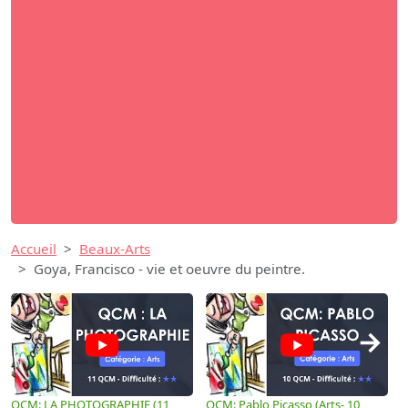
Accueil
Beaux-Arts
Goya, Francisco - vie et oeuvre du peintre.
→
QCM: LA PHOTOGRAPHIE (11
QCM: Pablo Picasso (Arts- 10
Q