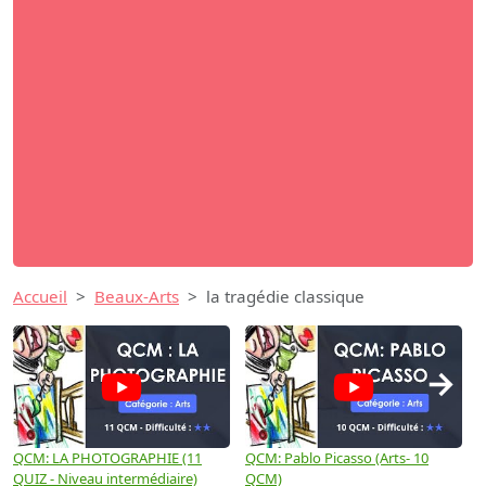
Accueil
Beaux-Arts
la tragédie classique
→
QCM: LA PHOTOGRAPHIE (11
QCM: Pablo Picasso (Arts- 10
Q
QUIZ - Niveau intermédiaire)
QCM)
N