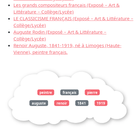
Les grands compositeurs français (Exposé – Art &
Littérature – Collège/Lycée)
LE CLASSICISME FRANÇAIS (Exposé – Art & Littérature –
Collège/Lycée)
Auguste Rodin (Exposé – Art & Littérature –
Collège/Lycée)
Renoir Auguste, 1841-1919, né à Limoges (Haute-
Vienne), peintre français.
peintre
français
pierre
auguste
renoir
1841
1919
exposé
art
littérature
collège
lycée