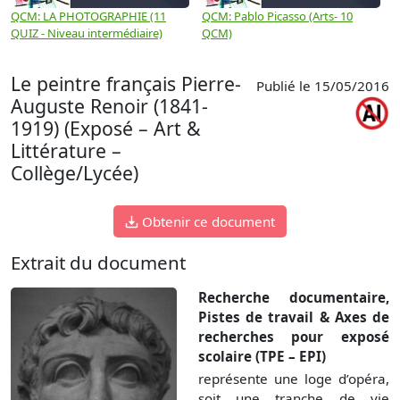
QCM: LA PHOTOGRAPHIE (11
QCM: Pablo Picasso (Arts- 10
Q
QUIZ - Niveau intermédiaire)
QCM)
N
Le peintre français Pierre-
Publié le 15/05/2016
Auguste Renoir (1841-
1919) (Exposé – Art &
Littérature –
Collège/Lycée)
Obtenir ce document
Extrait du document
Recherche documentaire,
Pistes de travail & Axes de
recherches pour exposé
scolaire (TPE – EPI)
représente une loge d’opéra,
soit une tranche de vie