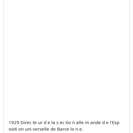
1929 Direc te ur d e la s ec tio n alle m ande d e l'Exp
ositi on uni verselle de Barce lo n e.