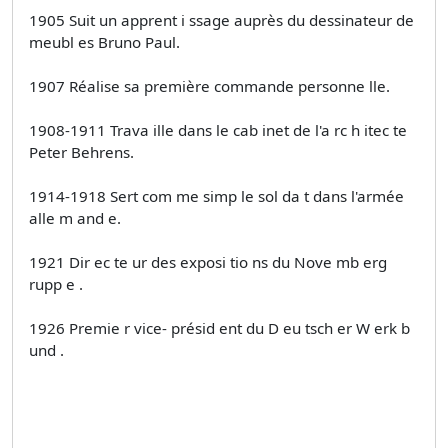
1905 Suit un apprent i ssage auprès du dessinateur de
meubl es Bruno Paul.
1907 Réalise sa première commande personne lle.
1908-1911 Trava ille dans le cab inet de l'a rc h itec te
Peter Behrens.
1914-1918 Sert com me simp le sol da t dans l'armée
alle m and e.
1921 Dir ec te ur des exposi tio ns du Nove mb erg
rupp e .
1926 Premie r vice- présid ent du D eu tsch er W erk b
und .