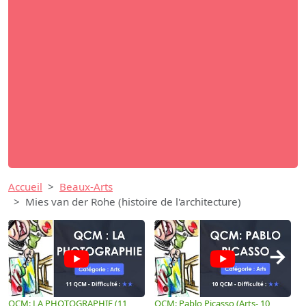
Accueil
Beaux-Arts
Mies van der Rohe (histoire de l'architecture)
→
QCM: LA PHOTOGRAPHIE (11
QCM: Pablo Picasso (Arts- 10
Q