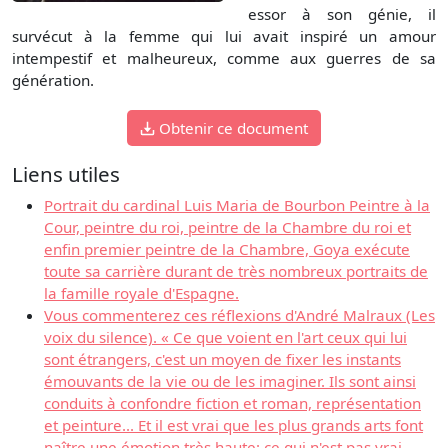
essor à son génie, il
survécut à la femme qui lui avait inspiré un amour
intempestif et malheureux, comme aux guerres de sa
génération.
Obtenir ce document
Liens utiles
Portrait du cardinal Luis Maria de Bourbon Peintre à la
Cour, peintre du roi, peintre de la Chambre du roi et
enfin premier peintre de la Chambre, Goya exécute
toute sa carrière durant de très nombreux portraits de
la famille royale d'Espagne.
Vous commenterez ces réflexions d'André Malraux (Les
voix du silence). « Ce que voient en l'art ceux qui lui
sont étrangers, c'est un moyen de fixer les instants
émouvants de la vie ou de les imaginer. Ils sont ainsi
conduits à confondre fiction et roman, représentation
et peinture... Et il est vrai que les plus grands arts font
naître une émotion très haute: ce qui n'est pas vrai,