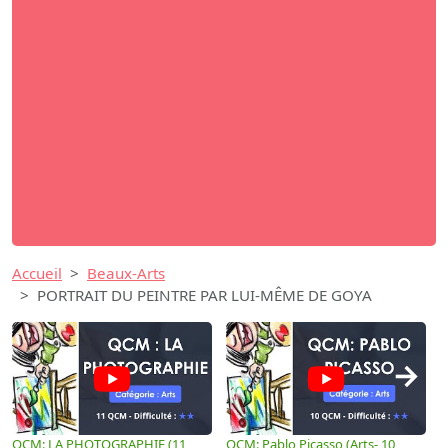
Accueil
Beaux-Arts
PORTRAIT DU PEINTRE PAR LUI-MÊME DE GOYA
→
QCM: LA PHOTOGRAPHIE (11
QCM: Pablo Picasso (Arts- 10
Q