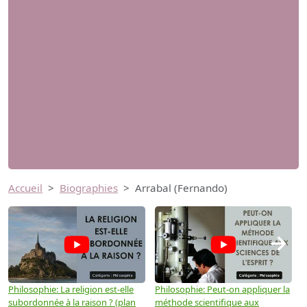
Accueil
Biographies
Arrabal (Fernando)
→
Philosophie: La religion est-elle
Philosophie: Peut-on appliquer la
P
subordonnée à la raison ? (plan
méthode scientifique aux
n