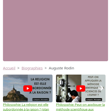
Accueil
Biographies
Auguste Rodin
→
Philosophie: La religion est-elle
Philosophie: Peut-on appliquer la
P
subordonnée à la raison ? (plan
méthode scientifique aux
n