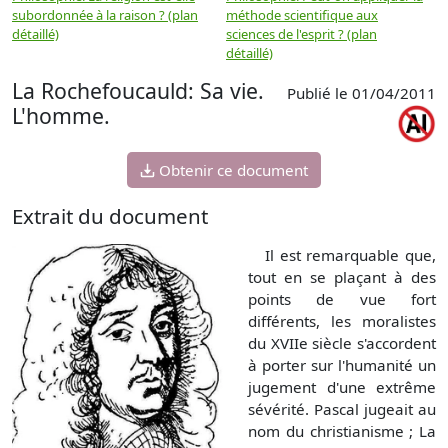
subordonnée à la raison ? (plan
méthode scientifique aux
n
détaillé)
sciences de l'esprit ? (plan
détaillé)
La Rochefoucauld: Sa vie.
Publié le 01/04/2011
L'homme.
Obtenir ce document
Extrait du document
Il est remarquable que,
tout en se plaçant à des
points de vue fort
différents, les moralistes
du XVIIe siècle s'accordent
à porter sur l'humanité un
jugement d'une extrême
sévérité. Pascal jugeait au
nom du christianisme ; La