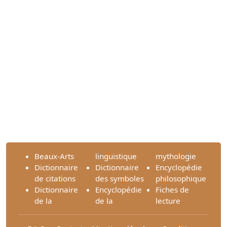
Beaux-Arts
linguistique
mythologie
Dictionnaire
Dictionnaire
Encyclopédie
de citations
des symboles
philosophique
Dictionnaire
Encyclopédie
Fiches de
de la
de la
lecture