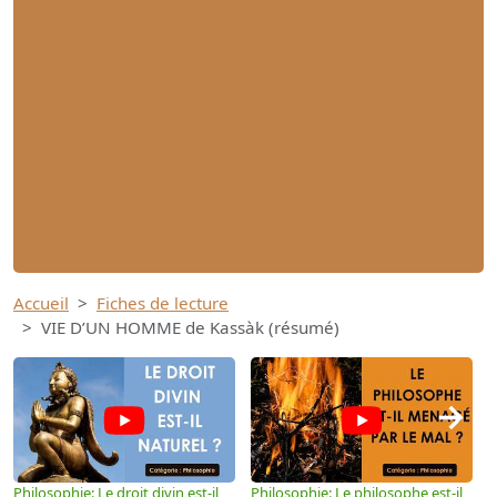
Accueil
Fiches de lecture
VIE D’UN HOMME de Kassàk (résumé)
→
Philosophie: Le droit divin est-il
Philosophie: Le philosophe est-il
P