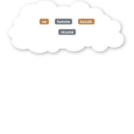
vie
homme
kassàk
résumé