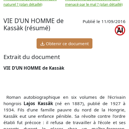
naturel ? (plan détaillé)
menacé par le mal ? (plan détaillé)
l
p
VIE D’UN HOMME de
Publié le 11/09/2016
Kassàk (résumé)
Obtenir ce document
Extrait du document
VIE D’UN HOMME de Kassàk
Roman autobiographique en six volumes de l’écrivain
hongrois
Lajos Kassâk
(né en 1887), publié de 1927 à
1934. Fils d’une famille pauvre du nord de la Hongrie,
Kassâk eut une enfance pénible. Sa révolte contre l’ordre
établi fut précoce : il refusa de travailler à l’école et ses
parents durent le placer chez un maître-forgeron.