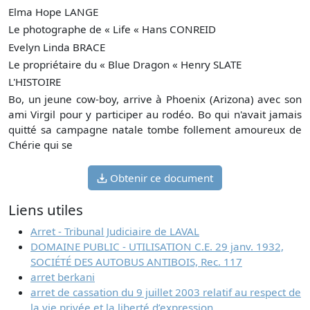
Elma
Hope LANGE
Le photographe de « Life «
Hans CONREID
Evelyn
Linda BRACE
Le propriétaire du « Blue Dragon «
Henry SLATE
L'HISTOIRE
Bo, un jeune cow-boy, arrive à Phoenix (Arizona) avec son
ami Virgil pour y participer au rodéo. Bo qui n'avait jamais
quitté sa campagne natale tombe follement amoureux de
Chérie qui se
Obtenir ce document
Liens utiles
Arret - Tribunal Judiciaire de LAVAL
DOMAINE PUBLIC - UTILISATION C.E. 29 janv. 1932,
SOCIÉTÉ DES AUTOBUS ANTIBOIS, Rec. 117
arret berkani
arret de cassation du 9 juillet 2003 relatif au respect de
la vie privée et la liberté d’expression