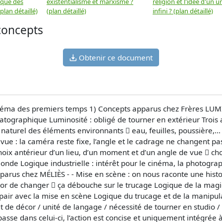
 que des
existentialisme et marxisme ?
religion et l'idée d'un u
plan détaillé)
(plan détaillé)
infini ? (plan détaillé)
 concepts
Obtenir ce document
inéma des premiers temps 1) Concepts apparus chez Frères LUMIÈ
tographique Luminosité : obligé de tourner en extérieur Trois an
urel des éléments environnants  eau, feuilles, poussière,… M
 vue : la caméra reste fixe, l’angle et le cadrage ne changent pa
oix antérieur d’un lieu, d’un moment et d’un angle de vue  ch
nde Logique industrielle : intérêt pour le cinéma, la photograph
arus chez MÉLIÈS - - Mise en scène : on nous raconte une histo
de changer  ça débouche sur le trucage Logique de la magie 
air avec la mise en scène Logique du trucage et de la manipulat
 de décor / unité de langage / nécessité de tourner en studio /
passe dans celui-ci, l’action est concise et uniquement intégré