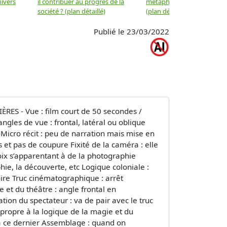
nivers
il contribuer au progrès de la
métaphysique à la physiqu
société ? (plan détaillé)
(plan détaillé)
Publié le 23/03/2022
RES - Vue : film court de 50 secondes /
gles de vue : frontal, latéral ou oblique
icro récit : peu de narration mais mise en
s et pas de coupure Fixité de la caméra : elle
oix s’apparentant à de la photographie
ie, la découverte, etc Logique coloniale :
ire Truc cinématographique : arrêt
et du théâtre : angle frontal en
ion du spectateur : va de pair avec le truc
 propre à la logique de la magie et du
e à ce dernier Assemblage : quand on