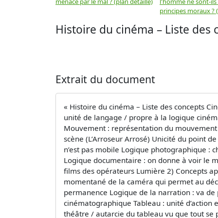
menacé par le mal ? (plan détaillé)
l'homme ne sont-ils
principes moraux ? (
Histoire du cinéma – Liste des
Extrait du document
« Histoire du cinéma – Liste des concepts C
unité de langage / propre à la logique cinéma
Mouvement : représentation du mouvement nat
scène (L’Arroseur Arrosé) Unicité du point de
n’est pas mobile Logique photographique : ch
Logique documentaire : on donne à voir le mo
films des opérateurs Lumière 2) Concepts app
momentané de la caméra qui permet au décor 
permanence Logique de la narration : va de p
cinématographique Tableau : unité d’action et
théâtre / autarcie du tableau vu que tout se 