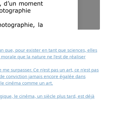
que, pour exister en tant que sciences, elles
a morale que la nature ne l’est de réaliser
me surpasser. Ce n'est pas un art, ce n'est pas
e de conviction jamais encore égalée dans
ez le cinéma comme un art.
que, le cinéma, un siècle plus tard, est déjà