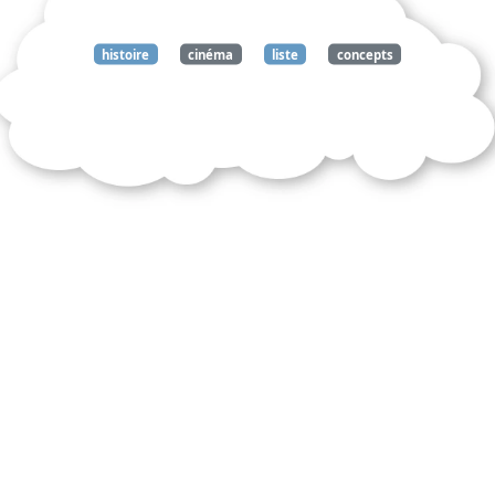
histoire
cinéma
liste
concepts