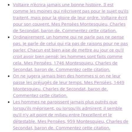
Voltaire n'écrira jamais une bonne histoire. Il est
comme les moines qui n'écrivent pas pour le sujet qu'ils
traitent, mais pour la gloire de leur ordre. Voltaire écrit
pour son couvent. Mes Pensées Montesquieu, Charles
de Secondat, baron de. Commentez cette citation.
Ordinairement, un homme qui ne parle pas ne pense
pas. Je parle de celui qui n'a pas de raisons pour ne pas
parler. Chacun est bien aise de mettre au jour ce qu'il
croit avoir bien pensé; les hommes sont faits comme
cela. Mes Pensées, 1746 Montesquieu, Charles de
Secondat, baron de. Commentez cette citation.
On ne jugera jamais bien des hommes si on ne leur
passe les préjugés de leur temps. Mes Pensées, 1449
Montesquieu, Charles de Secondat, baron de.
Commentez cette citation.
Les hommes ne paroissent jamais plus outrés que
lorsqu'ils méprisent, ou lorsqu'ils admirent: il semble
qu'il n'y ait point de milieu entre l'excellent et le
détestable. Mes Pensées, 959 Montesquieu, Charles de
Secondat, baron de. Commentez cette citation.