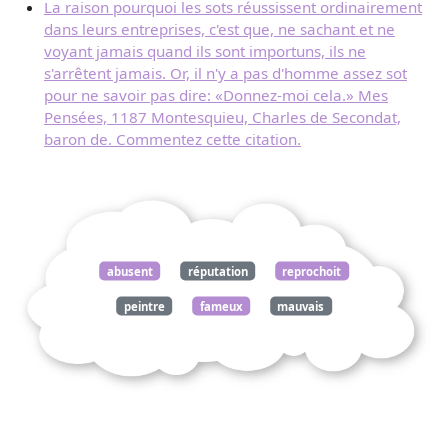
La raison pourquoi les sots réussissent ordinairement
dans leurs entreprises, c'est que, ne sachant et ne
voyant jamais quand ils sont importuns, ils ne
s'arrêtent jamais. Or, il n'y a pas d'homme assez sot
pour ne savoir pas dire: «Donnez-moi cela.» Mes
Pensées, 1187 Montesquieu, Charles de Secondat,
baron de. Commentez cette citation.
abusent
réputation
reprochoit
peintre
fameux
mauvais
tableaux
allez
croira
jamais
faits
pensées
981
montesquieu
charles
secondat
baron