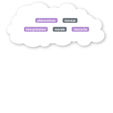
phénomènes
moraux
interprétation
morale
nietzsche
mal
commentez
citation