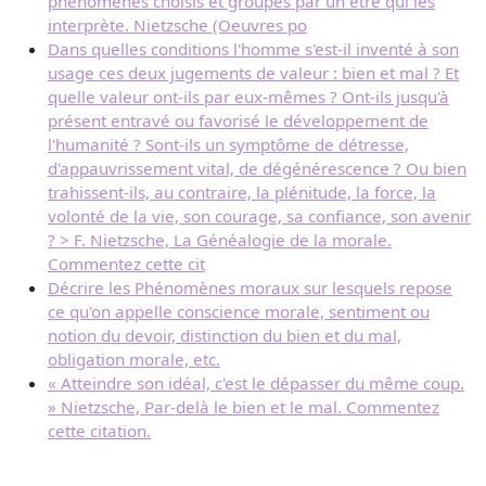
phénomènes choisis et groupés par un être qui les
interprète. Nietzsche (Oeuvres po
Dans quelles conditions l'homme s'est-il inventé à son
usage ces deux jugements de valeur : bien et mal ? Et
quelle valeur ont-ils par eux-mêmes ? Ont-ils jusqu'à
présent entravé ou favorisé le développement de
l'humanité ? Sont-ils un symptôme de détresse,
d'appauvrissement vital, de dégénérescence ? Ou bien
trahissent-ils, au contraire, la plénitude, la force, la
volonté de la vie, son courage, sa confiance, son avenir
? > F. Nietzsche, La Généalogie de la morale.
Commentez cette cit
Décrire les Phénomènes moraux sur lesquels repose
ce qu'on appelle conscience morale, sentiment ou
notion du devoir, distinction du bien et du mal,
obligation morale, etc.
« Atteindre son idéal, c'est le dépasser du même coup.
» Nietzsche, Par-delà le bien et le mal. Commentez
cette citation.