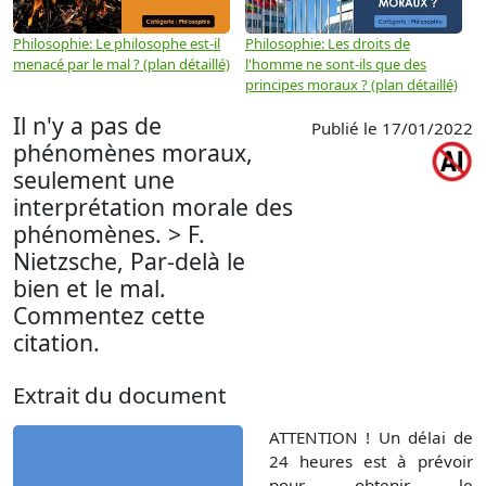
Philosophie: Le philosophe est-il
Philosophie: Les droits de
P
menacé par le mal ? (plan détaillé)
l'homme ne sont-ils que des
e
principes moraux ? (plan détaillé)
(
Il n'y a pas de
Publié le 17/01/2022
phénomènes moraux,
seulement une
interprétation morale des
phénomènes. > F.
Nietzsche, Par-delà le
bien et le mal.
Commentez cette
citation.
Extrait du document
ATTENTION ! Un délai de
24 heures est à prévoir
pour obtenir le