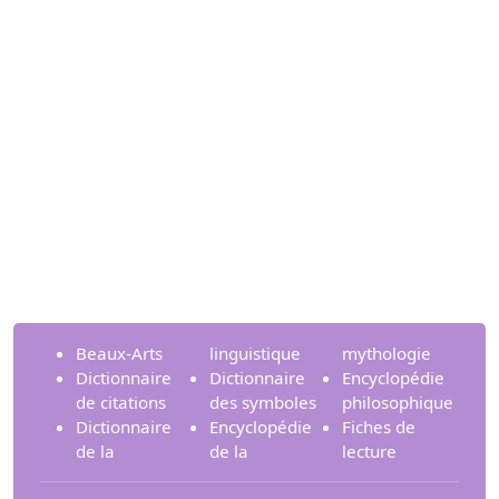
Beaux-Arts
linguistique
mythologie
Dictionnaire
Dictionnaire
Encyclopédie
de citations
des symboles
philosophique
Dictionnaire
Encyclopédie
Fiches de
de la
de la
lecture