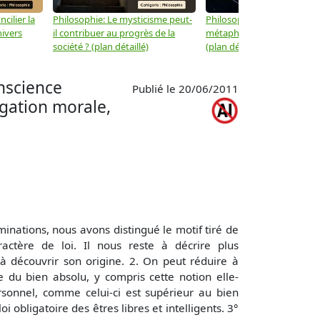
cilier la
Philosophie: Le mysticisme peut-
Philosophie: Peut-on lier la
nivers
il contribuer au progrès de la
métaphysique à la physiqu
société ? (plan détaillé)
(plan détaillé)
nscience
Publié le 20/06/2011
igation morale,
inations, nous avons distingué le motif tiré de
ctère de loi. Il nous reste à décrire plus
 à découvrir son origine. 2. On peut réduire à
e du bien absolu, y compris cette notion elle-
sonnel, comme celui-ci est supérieur au bien
obligatoire des êtres libres et intelligents. 3°