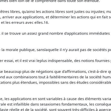
mmes bien loin de le comprendre dans toute son étendue.
êtres libres, qu'ainsi les actions libres sont justes ou injustes; m
, arriver aux applications, et déterminer les actions qui en fait 
 et les erreurs avec elles.16.
e, il se trouve un assez grand nombre d'applications immédiates
la morale publique, sanslaquelle il n'y aurait pas de sociétés p
ier essai, et il est vrai leplus indispensable, des notions fournie
pose beaucoup plus de négations que d'affirmations, c'est-à-dire qu
répond aux combinaisons tout à faitélémentaires de la société hum
ations plus étendues, impossibles sans des études considérables:
able, les applications en sont variables à cause des éléments v
morale est infaillible dans sesaxiomes fondamentaux, les conséqu
vie réelle et de la société, sont souvent très-difficiles à aperc