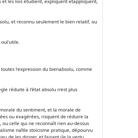
 et les lois étudient, expliquent etappliquent,
bsolu, et reconnu seulement le bien relatif, ou
oul'utile.
nt toutes l'expression du bienabsolu, comme
gle réduite à l'état absolu n'est plus
amorale du sentiment, et la morale de
sées ou exagérées, risquent de réduire la
, ou celle qui ne reconnaît rien au-dessus
idéalisme naîtle stoïcisme pratique, dépourvu
u de les diriger, et faisant (le la vertu