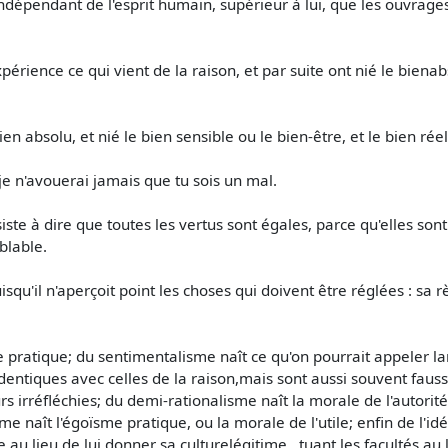
indépendant de l'esprit humain, supérieur à lui, que les ouvrages
périence ce qui vient de la raison, et par suite ont nié le biena
ien absolu, et nié le bien sensible ou le bien-être, et le bien réel 
 je n'avouerai jamais que tu sois un mal.
iste à dire que toutes les vertus sont égales, parce qu'elles so
blable.
qu'il n'aperçoit point les choses qui doivent être réglées : sa rè
 pratique; du sentimentalisme naît ce qu'on pourrait appeler l
identiques avec celles de la raison,mais sont aussi souvent faus
s irréfléchies; du demi-rationalisme naît la morale de l'autorité
sme naît l'égoïsme pratique, ou la morale de l'utile; enfin de l'
u lieu de lui donner sa culturelégitime , tuant les facultés au lie