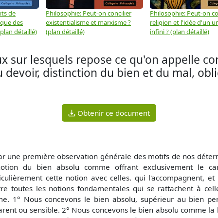
its de
Philosophie: Peut-on concilier
Philosophie: Peut-on con
 que des
existentialisme et marxisme ?
religion et l'idée d'un u
plan détaillé)
(plan détaillé)
infini ? (plan détaillé)
 sur lesquels repose ce qu'on appelle co
devoir, distinction du bien et du mal, obl
Obtenir ce document
ar une première observation générale des motifs de nos déterm
notion du bien absolu comme offrant exclusivement le cara
iculièrement cette notion avec celles. qui l'accompagnent, et
re toutes les notions fondamentales qui se rattachent à cell
. 1° Nous concevons le bien absolu, supérieur au bien per
rent ou sensible. 2° Nous concevons le bien absolu comme la loi 