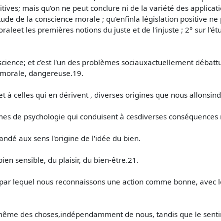
ives; mais qu'on ne peut conclure ni de la variété des applicati
tude de la conscience morale ; qu'enfinla législation positive ne
aleet les premières notions du juste et de l'injuste ; 2° sur l'é
a science; et c'est l'un des problèmes sociauxactuellement débat
 lamorale, dangereuse.19.
 et à celles qui en dérivent , diverses origines que nous allons
èmes de psychologie qui conduisent à cesdiverses conséquences
andé aux sens l'origine de l'idée du bien.
bien sensible, du plaisir, du bien-être.21.
 par lequel nous reconnaissons une action comme bonne, avec 
 même des choses,indépendamment de nous, tandis que le senti