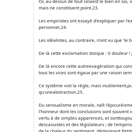
Or, au-dessus de tout celaest le bien en soi, 
mais ne constituent point.23.
Les empiristes ont essayé d'expliquer par l'ex
personnel.24.
Les idéalistes, au contraire, n'ont vu que 'le b
De là cette exclamation stoïque : 0 douleur !
De là encore cette autreexagération qui cons
tous les vices sont égaux par une raison sem
Ce système voit la règle, mais inutilement,puis
qu'uneabstraction.25.
Du sensualisme en morale, naît l'épicuréisme
l'honneur dont les conclusions sont souvent 
vertu à de simples apparences, et sonttoujour
descasuistes et des législateurs ; de l'empiri
de la chaleur du sentiment, dédaignant Petite a