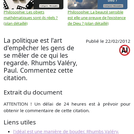
Philosophie: Les objets
Philosophie: La beauté sensible
P
mathématiques sont-ils réels ?
est elle une preuve de l'existence
p
(plan détaillé)
de Dieu ? (plan détaillé)
La politique est l'art
Publié le 22/02/2012
d'empêcher les gens de
se mêler de ce qui les
regarde. Rhumbs Valéry,
Paul. Commentez cette
citation.
Extrait du document
ATTENTION ! Un délai de 24 heures est à prévoir pour
obtenir le commentaire de cette citation.
Liens utiles
l'idéal est une manière de bouder. Rhumbs Valéry,