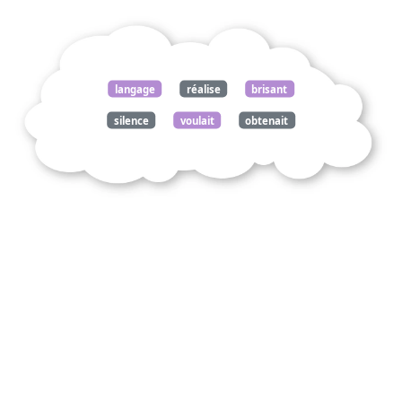
langage
réalise
brisant
silence
voulait
obtenait
visible
invisible
1964
merleau
ponty
maurice
commentez
citation