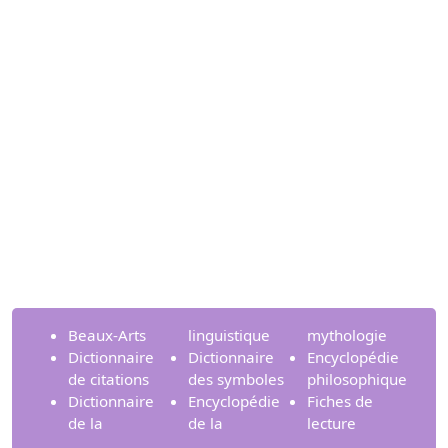
Beaux-Arts
linguistique
mythologie
Dictionnaire
Dictionnaire
Encyclopédie
de citations
des symboles
philosophique
Dictionnaire
Encyclopédie
Fiches de
de la
de la
lecture