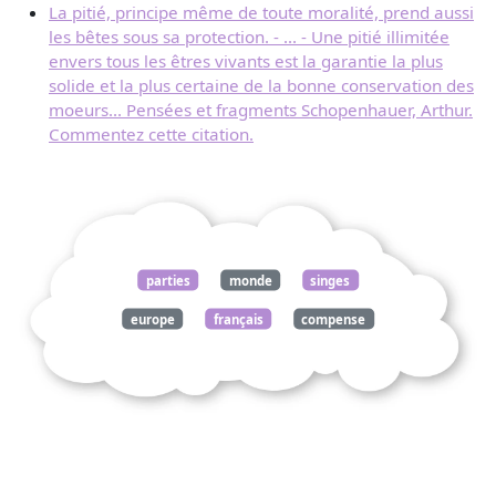
La pitié, principe même de toute moralité, prend aussi
les bêtes sous sa protection. - ... - Une pitié illimitée
envers tous les êtres vivants est la garantie la plus
solide et la plus certaine de la bonne conservation des
moeurs... Pensées et fragments Schopenhauer, Arthur.
Commentez cette citation.
parties
monde
singes
europe
français
compense
pensées
fragments
schopenhauer
arthur
commentez
citation