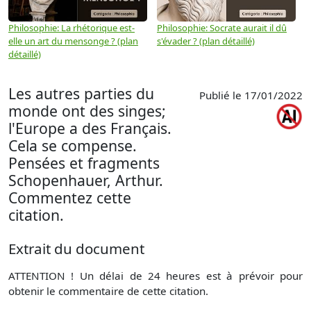
Philosophie: La rhétorique est-
Philosophie: Socrate aurait il dû
P
elle un art du mensonge ? (plan
s'évader ? (plan détaillé)
s
détaillé)
(
Les autres parties du
Publié le 17/01/2022
monde ont des singes;
l'Europe a des Français.
Cela se compense.
Pensées et fragments
Schopenhauer, Arthur.
Commentez cette
citation.
Extrait du document
ATTENTION ! Un délai de 24 heures est à prévoir pour
obtenir le commentaire de cette citation.