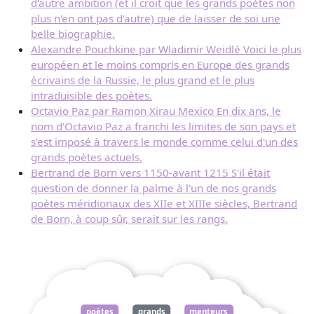
d'autre ambition (et il croit que les grands poètes non
plus n'en ont pas d'autre) que de laisser de soi une
belle biographie.
Alexandre Pouchkine par Wladimir Weidlé Voici le plus
européen et le moins compris en Europe des grands
écrivains de la Russie, le plus grand et le plus
intraduisible des poètes.
Octavio Paz par Ramon Xirau Mexico En dix ans, le
nom d'Octavio Paz a franchi les limites de son pays et
s'est imposé à travers le monde comme celui d'un des
grands poètes actuels.
Bertrand de Born vers 1150-avant 1215 S'il était
question de donner la palme à l'un de nos grands
poètes méridionaux des XIIe et XIIIe siècles, Bertrand
de Born, à coup sûr, serait sur les rangs.
poètes
grands
menteurs