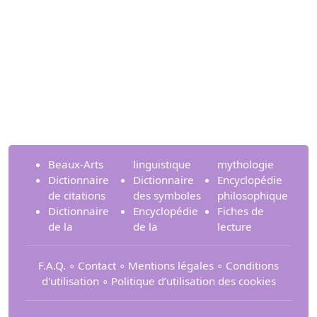
Beaux-Arts
linguistique
mythologie
Dictionnaire
Dictionnaire
Encyclopédie
de citations
des symboles
philosophique
Dictionnaire
Encyclopédie
Fiches de
de la
de la
lecture
F.A.Q.
∘
Contact
∘
Mentions légales
∘
Conditions
d'utilisation
∘
Politique d’utilisation des cookies