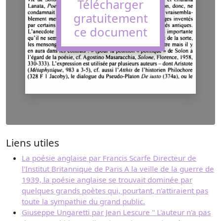
Télécharger
gratuitement
ce document
Liens utiles
La poésie anglaise par Francis Scarfe Directeur de
l'Institut Britannique de Paris A la veille de la guerre de
1939, la poésie anglaise se trouvait dominée par
quelques grands poètes qui, pourtant, n'attiraient pas
toute la sympathie du grand public.
Giuseppe Ungaretti par Jean Lescure " L'auteur n'a pas