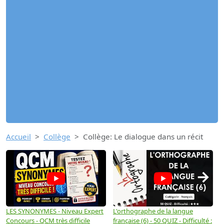
Accueil
Collège
Collège: Le dialogue dans un récit
→
LES SYNONYMES - Niveau Expert
L'orthographe de la langue
L
Concours - QCM très difficile
française (6) - 50 QUIZ - Difficulté :
f