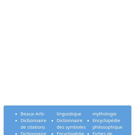
Beaux-Arts
linguistique
mythologie
Dictionnaire
Dictionnaire
Encyclopédie
de citations
des symboles
philosophique
Dictionnaire
Encyclopédie
Fiches de