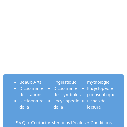
Beaux-Arts
linguistique
mythologie
Dictionnaire
Dictionnaire
Encyclopédie
de citations
des symboles
philosophique
Dictionnaire
Encyclopédie
Fiches de
de la
de la
lecture
F.A.Q.
∘
Contact
∘
Mentions légales
∘
Conditions