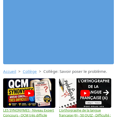
Accueil
Collège
Collège: Savoir poser le problème.
→
LES SYNONYMES - Niveau Expert
L'orthographe de la langue
L
Concours - QCM très difficile
française (6) - 50 QUIZ - Difficulté :
f