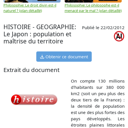
Philosophie: Le droit divin est-il
Philosophie: Le philosophe est-il
P
naturel ? (plan détaillé)
menacé par le mal ? (plan détaillé)
l
p
HISTOIRE - GEOGRAPHIE:
Publié le 22/02/2012
Le Japon : population et
maîtrise du territoire
Obtenir ce document
Extrait du document
On compte 130 millions
d'habitants sur 380 000
km2 (soit un peu plus des
deux tiers de la France) :
la densité de population
est une des plus fortes des
pays développés. Les
étroites plaines littorales