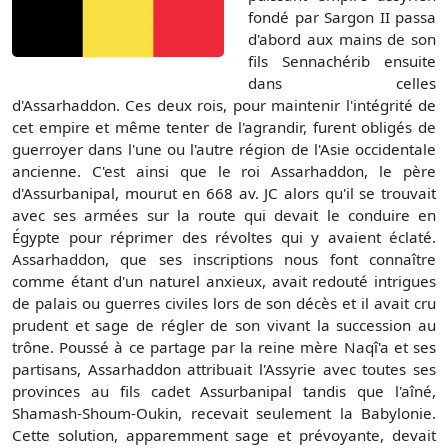
fondé par Sargon II passa
d'abord aux mains de son
fils Sennachérib ensuite
dans celles
d'Assarhaddon. Ces deux rois, pour maintenir l'intégrité de
cet empire et même tenter de l'agrandir, furent obligés de
guerroyer dans l'une ou l'autre région de l'Asie occidentale
ancienne. C'est ainsi que le roi Assarhaddon, le père
d'Assurbanipal, mourut en 668 av. JC alors qu'il se trouvait
avec ses armées sur la route qui devait le conduire en
Égypte pour réprimer des révoltes qui y avaient éclaté.
Assarhaddon, que ses inscriptions nous font connaître
comme étant d'un naturel anxieux, avait redouté intrigues
de palais ou guerres civiles lors de son décès et il avait cru
prudent et sage de régler de son vivant la succession au
trône. Poussé à ce partage par la reine mère Naqî'a et ses
partisans, Assarhaddon attribuait l'Assyrie avec toutes ses
provinces au fils cadet Assurbanipal tandis que l'aîné,
Shamash-Shoum-Oukin, recevait seulement la Babylonie.
Cette solution, apparemment sage et prévoyante, devait