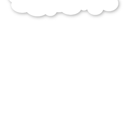
académie
royale
belgique