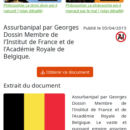
Philosophie: Le droit divin est-il
Philosophie: Le philosophe est-il
P
naturel ? (plan détaillé)
menacé par le mal ? (plan détaillé)
l
p
Assurbanipal par Georges
Publié le 05/04/2015
Dossin Membre de
l'Institut de France et de
l'Académie Royale de
Belgique.
Obtenir ce document
Extrait du document
Assurbanipal par Georges
Dossin Membre de
l'Institut de France et de
l'Académie Royale de
Belgique. Le vaste et
puissant empire assyrien