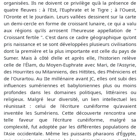
organisées. Ils ne doivent ce privilège qu'à la présence de
quatre fleuves : à l'Est, l'Euphrate et le Tigre ; à l'Ouest,
l'Oronte et le Jourdain. Leurs vallées dessinent sur la carte
un demi-cercle en forme de croissant lunaire, ce qui a valu
aux régions qu'ils arrosent l'heureuse appellation de "
Croissant fertile ". C'est dans ce cadre géographique qu'ont
pris naissance et se sont développées plusieurs civilisations
dont la première et la plus importante est celle du pays de
Sumer. Mais à côté d'elle et après elle, l'historien relève
celle de l'Élam, du Moyen-Euphrate avec Mari, de l'Assyrie,
des Hourrites ou Mitanniens, des Hittites, des Phéniciens et
de l'Ourartou. Au IIe millénaire avant JC, elles ont subi des
influences sumériennes et babyloniennes plus ou moins
profondes dans les domaines politiques, littéraires ou
religieux. Malgré leur diversité, un lien intellectuel les
réunissait : celui de l'écriture cunéiforme qu'avaient
inventée les Sumériens. Cette découverte rencontra une
telle faveur que l'écriture cunéiforme, malgré sa
complexité, fut adoptée par les différentes populations de
l'Asie occidentale. Même les puissants pharaons d'Égypte,