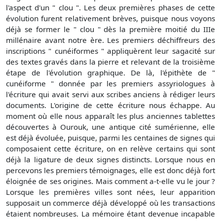
l'aspect d'un " clou ". Les deux premières phases de cette
évolution furent relativement brèves, puisque nous voyons
déjà se former le " clou " dès la première moitié du IIIe
millénaire avant notre ère. Les premiers déchiffreurs des
inscriptions " cunéiformes " appliquèrent leur sagacité sur
des textes gravés dans la pierre et relevant de la troisième
étape de l'évolution graphique. De là, l'épithète de "
cunéiforme " donnée par les premiers assyriologues à
l'écriture qui avait servi aux scribes anciens à rédiger leurs
documents. L'origine de cette écriture nous échappe. Au
moment où elle nous apparaît les plus anciennes tablettes
découvertes à Ourouk, une antique cité sumérienne, elle
est déjà évoluée, puisque, parmi les centaines de signes qui
composaient cette écriture, on en relève certains qui sont
déjà la ligature de deux signes distincts. Lorsque nous en
percevons les premiers témoignages, elle est donc déjà fort
éloignée de ses origines. Mais comment a-t-elle vu le jour ?
Lorsque les premières villes sont nées, leur apparition
supposait un commerce déjà développé où les transactions
étaient nombreuses. La mémoire étant devenue incapable