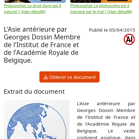
Philosophie: Le droit divin est-il
Philosophie: Le philosophe est-il
P
naturel ? (plan détaillé)
menacé par le mal ? (plan détaillé)
l
p
L'Asie antérieure par
Publié le 05/04/2015
Georges Dossin Membre
de l'Institut de France et
de l'Académie Royale de
Belgique.
Obtenir ce document
Extrait du document
L'Asie antérieure par
Georges Dossin Membre
de l'Institut de France et
de l'Académie Royale de
Belgique. Le vaste
continent asiatique, dans