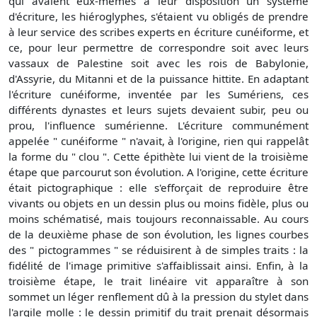
qui avaient eux-mêmes à leur disposition un système
d'écriture, les hiéroglyphes, s'étaient vu obligés de prendre
à leur service des scribes experts en écriture cunéiforme, et
ce, pour leur permettre de correspondre soit avec leurs
vassaux de Palestine soit avec les rois de Babylonie,
d'Assyrie, du Mitanni et de la puissance hittite. En adaptant
l'écriture cunéiforme, inventée par les Sumériens, ces
différents dynastes et leurs sujets devaient subir, peu ou
prou, l'influence sumérienne. L'écriture communément
appelée " cunéiforme " n'avait, à l'origine, rien qui rappelât
la forme du " clou ". Cette épithète lui vient de la troisième
étape que parcourut son évolution. A l'origine, cette écriture
était pictographique : elle s'efforçait de reproduire être
vivants ou objets en un dessin plus ou moins fidèle, plus ou
moins schématisé, mais toujours reconnaissable. Au cours
de la deuxième phase de son évolution, les lignes courbes
des " pictogrammes " se réduisirent à de simples traits : la
fidélité de l'image primitive s'affaiblissait ainsi. Enfin, à la
troisième étape, le trait linéaire vit apparaître à son
sommet un léger renflement dû à la pression du stylet dans
l'argile molle : le dessin primitif du trait prenait désormais