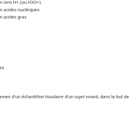
 en ions H+ (ou H3O+)
en acides nucléiques
en acides gras
e
ges
en d’un échantillon tissulaire d’un sujet vivant, dans le but de