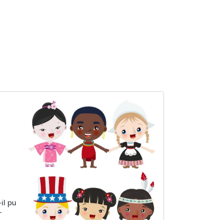
il pu
r