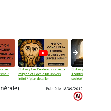
→
ncilier
Philosophie: Peut-on concilier la
Philosophie: Le mysticisme
isme ?
religion et l'idée d'un univers
il contribuer au progrès de 
infini ? (plan détaillé)
société ? (plan détaillé)
nérale)
Publié le 18/09/2012