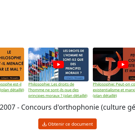
osophe est-il
Philosophie: Les droits de
Philosophie: Peut-on co
plan détaillé)
l'homme ne sont-ils que des
existentialisme et marx
principes moraux ? (plan détaillé)
(plan détaillé)
07 - Concours d'orthophonie (culture gé
Obtenir ce document