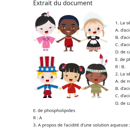
Extrait du document
1. La s
A. d’ac
B. d’ac
C. d’ac
D. de 
E. de 
R : B.
2. La 
A. de n
B. d’ac
C. d’ac
D. de 
E. de phospholipides
R : A
3. A propos de l’acidité d’une solution aqueuse 