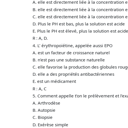
A. elle est directement liée à la concentration
B. elle est directement liée à la concentration 
C. elle est directement liée à la concentration 
D. Plus le PH est bas, plus la solution est acide
E. Plus le PH est élevé, plus la solution est acid
R : A, D.
4. L’ érythropoïétine, appelée aussi EPO
A. est un facteur de croissance naturel
B. n’est pas une substance naturelle
C. elle favorise la production des globules rou
D. elle a des propriétés antibactériennes
E. est un médicament
R : A, C
5. Comment appelle t’on le prélèvement et l’exam
A. Arthrodèse
B. Autopsie
C. Biopsie
D. Exérèse simple