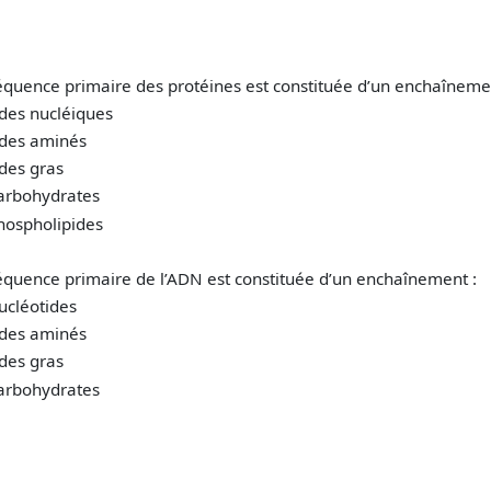
équence primaire des protéines est constituée d’un enchaîneme
ides nucléiques
ides aminés
ides gras
carbohydrates
phospholipides
séquence primaire de l’ADN est constituée d’un enchaînement :
ucléotides
ides aminés
ides gras
carbohydrates
: