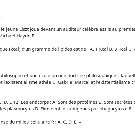
.
 le jeune Liszt joua devant un auditeur célèbre ass is au premier
Michael Haydn E.
ue (kcal) d’un gramme de lipides est de : A. 1 Kcal B. 9 Kcal C. 4
 philosophe et une école ou une doctrine philosophiques, laquelle
t l’existentialisme athée C. Gabriel Marcel et l’existentialisme 
 C, D, E 12. Les anticorps : A. Sont des protéines B. Sont sécrétés
 les plasmocytes D. Eliminent les antigènes par phagocytos e E.
se du milieu cellulaire R : A, C, D, E. »