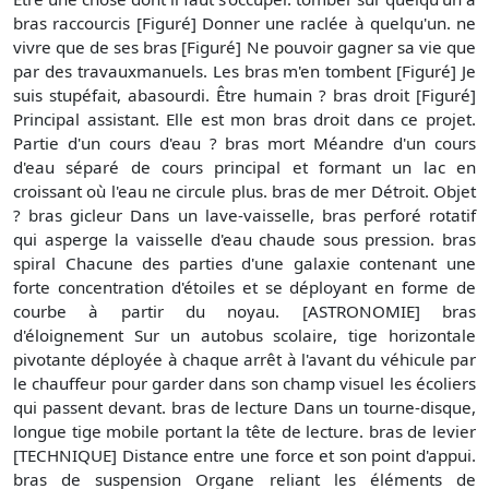
bras raccourcis [Figuré] Donner une raclée à quelqu'un. ne
vivre que de ses bras [Figuré] Ne pouvoir gagner sa vie que
par des travauxmanuels. Les bras m'en tombent [Figuré] Je
suis stupéfait, abasourdi. Être humain ? bras droit [Figuré]
Principal assistant. Elle est mon bras droit dans ce projet.
Partie d'un cours d'eau ? bras mort Méandre d'un cours
d'eau séparé de cours principal et formant un lac en
croissant où l'eau ne circule plus. bras de mer Détroit. Objet
? bras gicleur Dans un lave-vaisselle, bras perforé rotatif
qui asperge la vaisselle d'eau chaude sous pression. bras
spiral Chacune des parties d'une galaxie contenant une
forte concentration d'étoiles et se déployant en forme de
courbe à partir du noyau. [ASTRONOMIE] bras
d'éloignement Sur un autobus scolaire, tige horizontale
pivotante déployée à chaque arrêt à l'avant du véhicule par
le chauffeur pour garder dans son champ visuel les écoliers
qui passent devant. bras de lecture Dans un tourne-disque,
longue tige mobile portant la tête de lecture. bras de levier
[TECHNIQUE] Distance entre une force et son point d'appui.
bras de suspension Organe reliant les éléments de