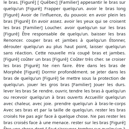
le bras. [Figuré] [ Québec] [Familier] appesantir le bras sur
quelqu'un [Figuré] Frapper quelqu'un. avoir le bras long
[Figuré] Avoir de l'influence, du pouvoir. en avoir plein les
bras [Figuré] En avoir assez. avoir les yeux qui se croisent
les bras [Familier] Loucher. avoir quelqu'un sur les bras
[Figuré] Être responsable de quelqu'un. baisser les bras
Renoncer. couper bras et jambes à quelqu'un Étonner,
dérouter quelqu'un au plus haut point, laisser quelqu'un
sans réaction. Cette nouvelle m'a coupé bras et jambes.
[Figuré] coûter un bras [Figuré] Coûter très cher. se croiser
les bras [Figuré] Ne rien faire. être dans les bras de
Morphée [Figuré] Dormir profondément. se jeter dans les
bras de quelqu'un [Figuré] Se mettre sous la protection de
quelqu'un. jouer les gros bras [Familier] Jouer les durs.
lever les bras Se rendre. ouvrir, tendre les bras à quelqu'un
ou recevoir quelqu'un à bras ouverts Accueillir quelqu'un
avec chaleur, avec joie. prendre quelqu'un à bras-le-corps
Avec ses bras et par la taille de quelqu'un. rester les bras
croisés Ne pas agir face à quelque chose. Ne pas rester les
bras croisés face à une menace. rester sur les bras [Figuré]
Être une chose dont il faut s'occuper. tomber sur quelqu'un à