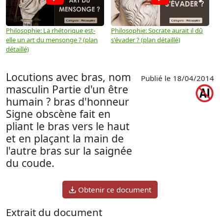
Philosophie: La rhétorique est-
Philosophie: Socrate aurait il dû
P
elle un art du mensonge ? (plan
s'évader ? (plan détaillé)
s
détaillé)
(
Locutions avec bras, nom
Publié le 18/04/2014
masculin Partie d'un être
humain ? bras d'honneur
Signe obscène fait en
pliant le bras vers le haut
et en plaçant la main de
l'autre bras sur la saignée
du coude.
Obtenir ce document
Extrait du document