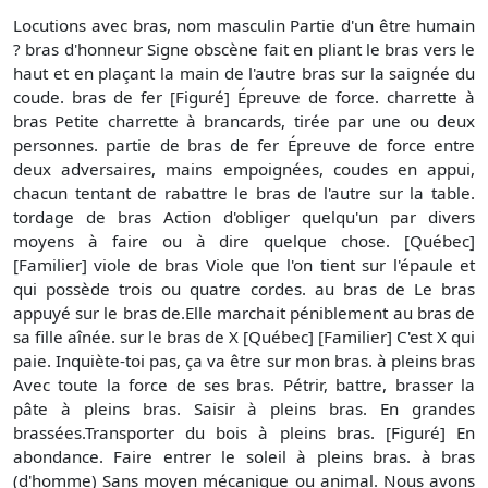
Locutions avec bras, nom masculin Partie d'un être humain
? bras d'honneur Signe obscène fait en pliant le bras vers le
haut et en plaçant la main de l'autre bras sur la saignée du
coude. bras de fer [Figuré] Épreuve de force. charrette à
bras Petite charrette à brancards, tirée par une ou deux
personnes. partie de bras de fer Épreuve de force entre
deux adversaires, mains empoignées, coudes en appui,
chacun tentant de rabattre le bras de l'autre sur la table.
tordage de bras Action d'obliger quelqu'un par divers
moyens à faire ou à dire quelque chose. [Québec]
[Familier] viole de bras Viole que l'on tient sur l'épaule et
qui possède trois ou quatre cordes. au bras de Le bras
appuyé sur le bras de.Elle marchait péniblement au bras de
sa fille aînée. sur le bras de X [Québec] [Familier] C'est X qui
paie. Inquiète-toi pas, ça va être sur mon bras. à pleins bras
Avec toute la force de ses bras. Pétrir, battre, brasser la
pâte à pleins bras. Saisir à pleins bras. En grandes
brassées.Transporter du bois à pleins bras. [Figuré] En
abondance. Faire entrer le soleil à pleins bras. à bras
(d'homme) Sans moyen mécanique ou animal. Nous avons