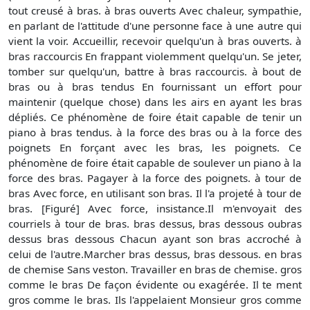
tout creusé à bras. à bras ouverts Avec chaleur, sympathie,
en parlant de l'attitude d'une personne face à une autre qui
vient la voir. Accueillir, recevoir quelqu'un à bras ouverts. à
bras raccourcis En frappant violemment quelqu'un. Se jeter,
tomber sur quelqu'un, battre à bras raccourcis. à bout de
bras ou à bras tendus En fournissant un effort pour
maintenir (quelque chose) dans les airs en ayant les bras
dépliés. Ce phénomène de foire était capable de tenir un
piano à bras tendus. à la force des bras ou à la force des
poignets En forçant avec les bras, les poignets. Ce
phénomène de foire était capable de soulever un piano à la
force des bras. Pagayer à la force des poignets. à tour de
bras Avec force, en utilisant son bras. Il l'a projeté à tour de
bras. [Figuré] Avec force, insistance.Il m'envoyait des
courriels à tour de bras. bras dessus, bras dessous oubras
dessus bras dessous Chacun ayant son bras accroché à
celui de l'autre.Marcher bras dessus, bras dessous. en bras
de chemise Sans veston. Travailler en bras de chemise. gros
comme le bras De façon évidente ou exagérée. Il te ment
gros comme le bras. Ils l'appelaient Monsieur gros comme