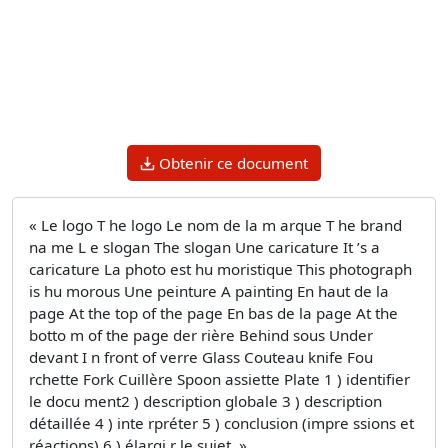
Obtenir ce document
« Le logo T he logo Le nom de la m arque T he brand
na me L e slogan The slogan Une caricature It ’s a
caricature La photo est hu moristique This photograph
is hu morous Une peinture A painting En haut de la
page At the top of the page En bas de la page At the
botto m of the page der rière Behind sous Under
devant I n front of verre Glass Couteau knife Fou
rchette Fork Cuillère Spoon assiette Plate 1 ) identifier
le docu ment2 ) description globale 3 ) description
détaillée 4 ) inte rpréter 5 ) conclusion (impre ssions et
réactions) 6 ) élargi r le sujet. »