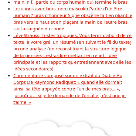
main. n.f., partie du corps humain qui termine le bras
Locutions avec bras, nom masculin Partie d'un être
humain ? bras d'honneur Signe obscène fait en pliant le
bras vers le haut et en plaçant la main de l'autre bras
sur la saignée du coude.
Lévi-Strauss, Tristes tropiques. Vous ferez d'abord de ce
texte, à votre gré, un résumé (en suivant le fil du texte)
ou une analyse (en reconstituant la structure logique
de la pensée, c'est-à-dire mettant en relief l'idée
principale et les rapports qu'entretiennent avec elle les
idées secondaires).
Commentaire composé sur un extrait du Diable Au
Corps De Raymond Radiguet: « quand elle dormait
ainsi, sa tête appuyée contre l'un de mes bras… »,
jusqu'à « … si je te demande de t'en aller, c'est que je
t'aime. »