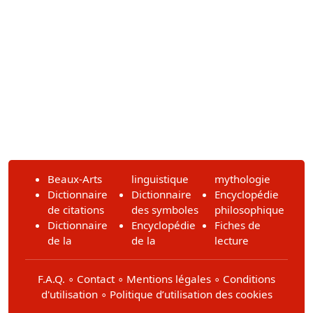
Beaux-Arts
linguistique
mythologie
Dictionnaire
Dictionnaire
Encyclopédie
de citations
des symboles
philosophique
Dictionnaire
Encyclopédie
Fiches de
de la
de la
lecture
F.A.Q.
∘
Contact
∘
Mentions légales
∘
Conditions
d'utilisation
∘
Politique d’utilisation des cookies