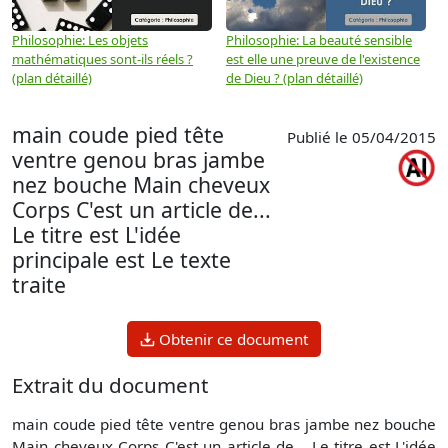
Philosophie: Les objets
Philosophie: La beauté sensible
P
mathématiques sont-ils réels ?
est elle une preuve de l'existence
p
(plan détaillé)
de Dieu ? (plan détaillé)
main coude pied tête
Publié le 05/04/2015
ventre genou bras jambe
nez bouche Main cheveux
Corps C'est un article de...
Le titre est L'idée
principale est Le texte
traite
Obtenir ce document
Extrait du document
main coude pied tête ventre genou bras jambe nez bouche
Main cheveux Corps C'est un article de... Le titre est L'idée