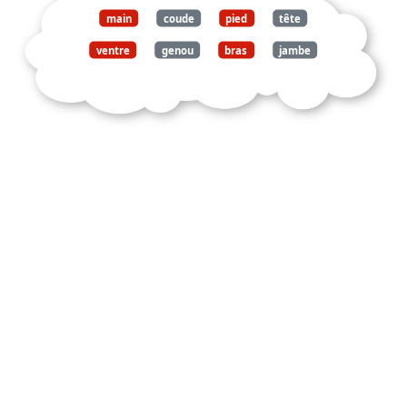
main
coude
pied
tête
ventre
genou
bras
jambe
nez
bouche
cheveux
corps
article
titre
idée
principale
texte