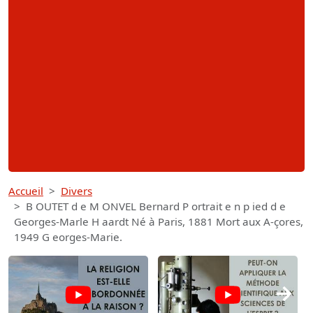
Accueil
Divers
B OUTET d e M ONVEL Bernard P ortrait e n p ied d e
Georges-Marle H aardt Né à Paris, 1881 Mort aux A-çores,
1949 G eorges-Marie.
→