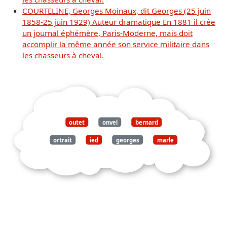
COURTELINE, Georges Moinaux, dit Georges (25 juin
1858-25 juin 1929) Auteur dramatique En 1881 il crée
un journal éphémère, Paris-Moderne, mais doit
accomplir la même année son service militaire dans
les chasseurs à cheval.
outet
onvel
bernard
ortrait
ied
georges
marle
aardt
paris
1881
mort
çores
1949
eorges
marie