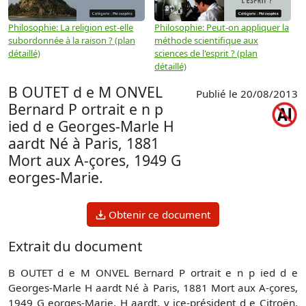
Philosophie: La religion est-elle
Philosophie: Peut-on appliquer la
P
subordonnée à la raison ? (plan
méthode scientifique aux
n
détaillé)
sciences de l'esprit ? (plan
détaillé)
B OUTET d e M ONVEL
Publié le 20/08/2013
Bernard P ortrait e n p
ied d e Georges-Marle H
aardt Né à Paris, 1881
Mort aux A-çores, 1949 G
eorges-Marie.
Obtenir ce document
Extrait du document
B OUTET d e M ONVEL Bernard P ortrait e n p ied d e
Georges-Marle H aardt Né à Paris, 1881 Mort aux A-çores,
1949 G eorges-Marie. H aardt, v ice-président d e Citroën,