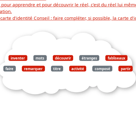
, pour apprendre et pour découvrir le réel, c'est du réel lui même
ation.
rte d'identité Conseil : faire compléter, si possible, la carte d'i
inventer
mots
découvrir
étranges
fabliseaux
faire
remarquer
titre
activité
composé
partir
poèmes
reproduits