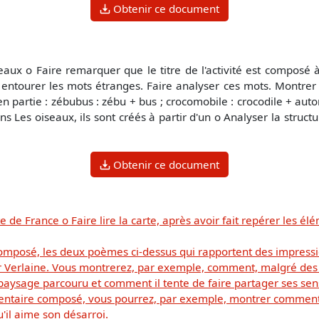
Obtenir ce document
aux o Faire remarquer que le titre de l'activité est composé 
 entourer les mots étranges. Faire analyser ces mots. Montrer 
 partie : zébubus : zébu + bus ; crocomobile : crocodile + auto
ns Les oiseaux, ils sont créés à partir d'un o Analyser la struc
Obtenir ce document
 de France o Faire lire la carte, après avoir fait repérer les élé
posé, les deux poèmes ci-dessus qui rapportent des impressio
pour Verlaine. Vous montrerez, par exemple, comment, malgré des
paysage parcouru et comment il tente de faire partager ses sen
ntaire composé, vous pourrez, par exemple, montrer comment l
'il aime son désarroi.