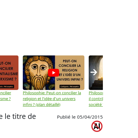
→
ncilier
Philosophie: Peut-on concilier la
Philosophie: Le mysticisme
isme ?
religion et l'idée d'un univers
il contribuer au progrès de 
infini ? (plan détaillé)
société ? (plan détaillé)
le titre de
Publié le 05/04/2015