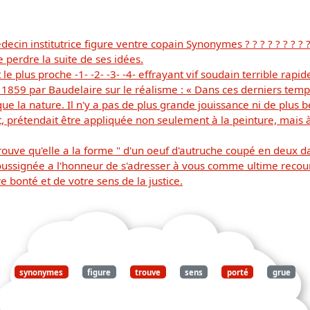
cin institutrice figure ventre copain Synonymes ? ? ? ? ? ? ? 
perdre la suite de ses idées.
Télécharger
e plus proche -1- -2- -3- -4- effrayant vif soudain terrible rapid
859 par Baudelaire sur le réalisme : « Dans ces derniers tem
 que la nature. Il n'y a pas de plus grande jouissance ni de plus
gratuitement ce
art, prétendait être appliquée non seulement à la peinture, mai
document
ouve qu'elle a la forme " d'un oeuf d'autruche coupé en deux da
soussignée a l'honneur de s'adresser à vous comme ultime recours
 bonté et de votre sens de la justice.
synonymes
figure
trouve
sens
porté
grue