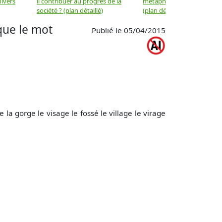
nivers
il contribuer au progrès de la
métaphysique à la physiqu
société ? (plan détaillé)
(plan détaillé)
que le mot
Publié le 05/04/2015
a gorge le visage le fossé le village le virage