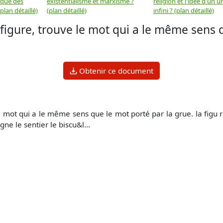
 que des
existentialisme et marxisme ?
religion et l'idée d'un u
plan détaillé)
(plan détaillé)
infini ? (plan détaillé)
gure, trouve le mot qui a le même sens 
Obtenir ce document
t qui a le même sens que le mot porté par la grue. la figu re l
ne le sentier le biscu&l...