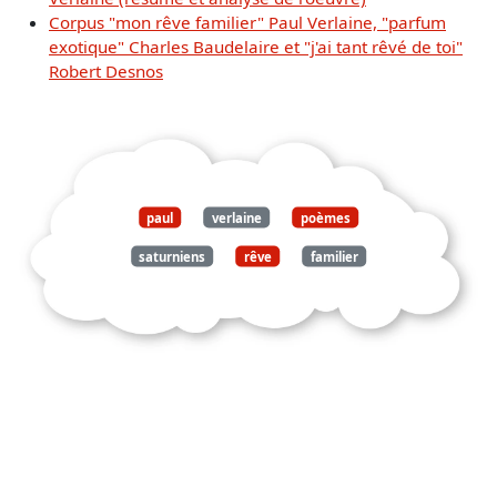
Corpus "mon rêve familier" Paul Verlaine, "parfum
exotique" Charles Baudelaire et "j'ai tant rêvé de toi"
Robert Desnos
paul
verlaine
poèmes
saturniens
rêve
familier
étrange
pénétrant2