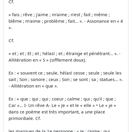
Cf.
« fais ; rêve ; j'aime ; m'aime ; n'est ; fait ; même ;
blême ; m'aime ; problème ; fait… ». - Assonance en « é
».
Cf.
« et ; et ; Et ; et ; hélas! ; et ; étrange et pénétrant… ». -
Allitération en « S » (sifflement doux).
Ex : « souvent ce ; seule, hélas! cesse ; seule ; seule les
sait ; Son ; sonore ; ceux ; Son ; se sont ; sa ; statues… ».
- Allitération en « que ».
Ex : « que ; qui ; qui ; coeur ; calme ; qui ; qu'il ; que ;
Car »… I- Un rêve A- Le « Je » et le « elle » • Le « je »
dans ce poème est très important, a une place
primordiale. Cf.
les marques de la 1e personne : « Je ; j'aime ; qui