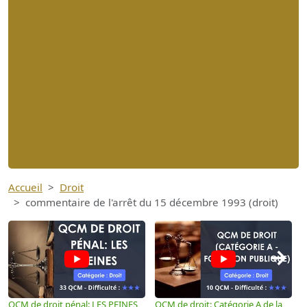
Accueil
Droit
commentaire de l'arrêt du 15 décembre 1993 (droit)
→
QCM de droit pénal: LES PEINES
QCM de droit: Catégorie A de la
Q