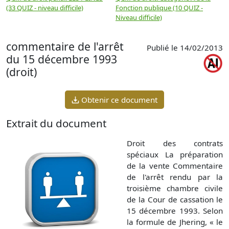
(33 QUIZ - niveau difficile)
Fonction publique (10 QUIZ -
Q
Niveau difficile)
commentaire de l'arrêt
Publié le 14/02/2013
du 15 décembre 1993
(droit)
Obtenir ce document
Extrait du document
Droit des contrats
spéciaux La préparation
de la vente Commentaire
de l'arrêt rendu par la
troisième chambre civile
de la Cour de cassation le
15 décembre 1993. Selon
la formule de Jhering, « le