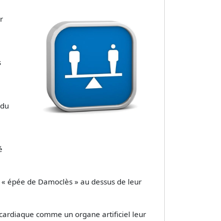
r
s
 du
é
un « épée de Damoclès » au dessus de leur
r cardiaque comme un organe artificiel leur