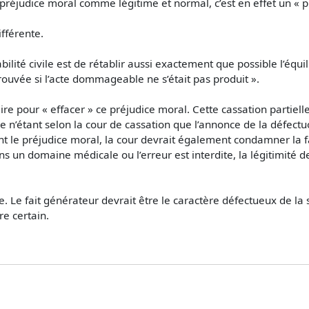
préjudice moral comme légitime et normal, c’est en effet un « p
fférente.
bilité civile est de rétablir aussi exactement que possible l’équ
 trouvée si l’acte dommageable ne s’était pas produit ».
e pour « effacer » ce préjudice moral. Cette cassation partiel
e n’étant selon la cour de cassation que l’annonce de la défectuo
ant le préjudice moral, la cour devrait également condamner la 
n domaine médicale ou l’erreur est interdite, la légitimité de 
ue. Le fait générateur devrait être le caractère défectueux de l
e certain.