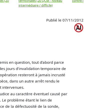
es (20
territoriales (20 QCM - Niveau
contre les biens
intermédiaire / difficile)
Publié le 07/11/2012
remis en question, tout d’abord parce
 des jours d’invalidation temporaire de
’opération resteront à jamais incrusté
espèce, dans un autre arrêt rendu le
t intervenues.
judice au caractère éventuel causé par
. Le problème étant le lien de
once de la défectuosité de la sonde,