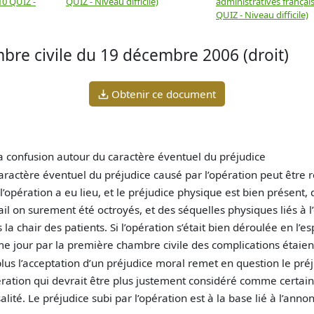
10 QUIZ -
QUIZ - Niveau difficile)
administratives français
QUIZ - Niveau difficile)
bre civile du 19 décembre 2006 (droit)
Obtenir ce document
a confusion autour du caractère éventuel du préjudice
aractère éventuel du préjudice causé par l’opération peut être 
l’opération a eu lieu, et le préjudice physique est bien présent,
ail on surement été octroyés, et des séquelles physiques liés à l
 la chair des patients. Si l’opération s’était bien déroulée en l’
 jour par la première chambre civile des complications étaien
lus l’acceptation d’un préjudice moral remet en question le pré
ération qui devrait être plus justement considéré comme certain
alité. Le préjudice subi par l’opération est à la base lié à l’ann