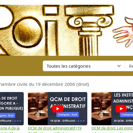
hambre civile du 19 décembre 2006 (droit)
rie A de la
QCM de droit administratif (19
QCM de droit: Les insti