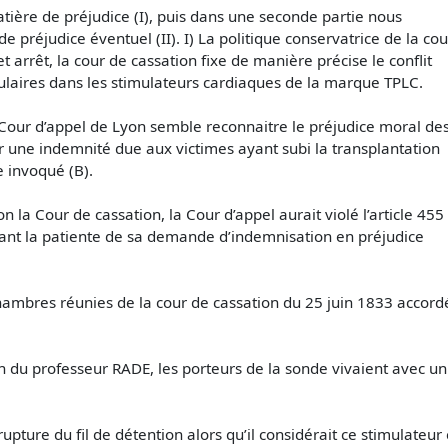
atière de préjudice (I), puis dans une seconde partie nous
 préjudice éventuel (II). I) La politique conservatrice de la cou
 arrêt, la cour de cassation fixe de manière précise le conflit
culaires dans les stimulateurs cardiaques de la marque TPLC.
a Cour d’appel de Lyon semble reconnaitre le préjudice moral de
er une indemnité due aux victimes ayant subi la transplantation
 invoqué (B).
 la Cour de cassation, la Cour d’appel aurait violé l’article 455
ant la patiente de sa demande d’indemnisation en préjudice
hambres réunies de la cour de cassation du 25 juin 1833 accord
on du professeur RADE, les porteurs de la sonde vivaient avec 
rupture du fil de détention alors qu’il considérait ce stimulateu