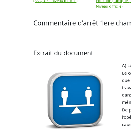
(33 QUIZ - niveau difficile)
Fonction publique (
Niveau difficile)
Commentaire d'arrêt 1ere cham
Extrait du document
A) L
Le c
que 
trav
dans
même
De p
l’op
caus