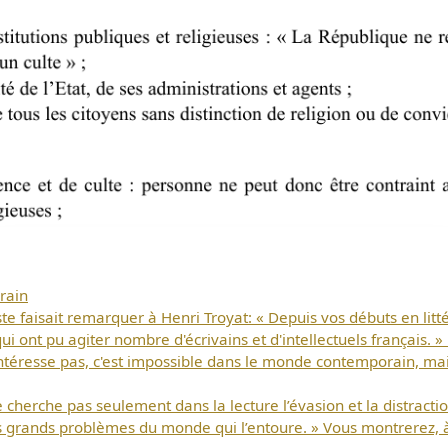
rain
ste faisait remarquer à Henri Troyat: « Depuis vos débuts en litt
Télécharger
i ont pu agiter nombre d'écrivains et d'intellectuels français. » 
ntéresse pas, c'est impossible dans le monde contemporain, mais 
gratuitement ce
cherche pas seulement dans la lecture l’évasion et la distraction,
s grands problèmes du monde qui l’entoure. » Vous montrerez, à