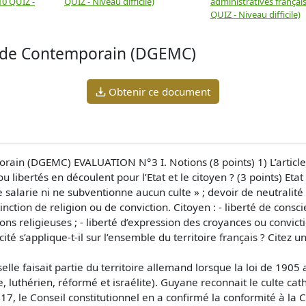
10 QUIZ -
QUIZ - Niveau difficile)
administratives français
QUIZ - Niveau difficile)
onde Contemporain (DGEMC)
Obtenir ce document
ain (DGEMC) EVALUATION N°3 I. Notions (8 points) 1) L’article 
 libertés en découlent pour l’Etat et le citoyen ? (3 points) Etat 
 salarie ni ne subventionne aucun culte » ; devoir de neutralité 
inction de religion ou de conviction. Citoyen : - liberté de cons
ns religieuses ; - liberté d’expression des croyances ou convict
ïcité s’applique-t-il sur l’ensemble du territoire français ? Citez
elle faisait partie du territoire allemand lorsque la loi de 1905
ue, luthérien, réformé et israélite). Guyane reconnait le culte ca
017, le Conseil constitutionnel en a confirmé la conformité à la C