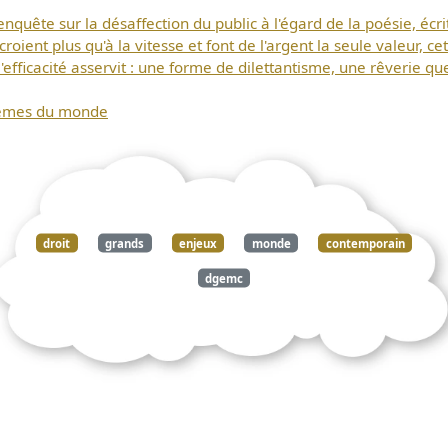
document
uête sur la désaffection du public à l'égard de la poésie, écrit
ient plus qu'à la vitesse et font de l'argent la seule valeur, cett
ficacité asservit : une forme de dilettantisme, une rêverie que
stèmes du monde
droit
grands
enjeux
monde
contemporain
dgemc