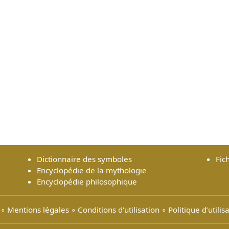
Dictionnaire des symboles
Fic
Encyclopédie de la mythologie
Encyclopédie philosophique
∘
Mentions légales
∘
Conditions d'utilisation
∘
Politique d’utili