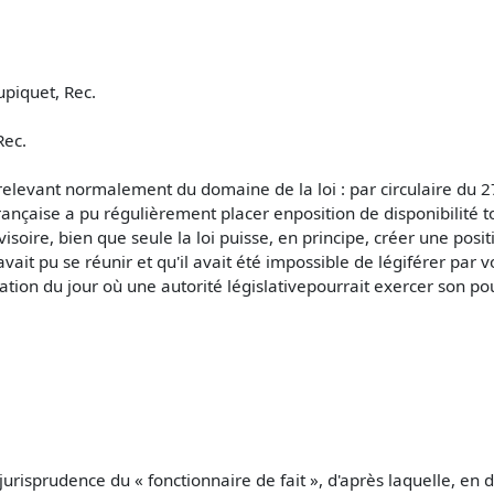
upiquet, Rec.
Rec.
s relevant normalement du domaine de la loi : par circulaire du 
nçaise a pu régulièrement placer enposition de disponibilité tou
re, bien que seule la loi puisse, en principe, créer une positio
vait pu se réunir et qu'il avait été impossible de légiférer par v
ation du jour où une autorité législativepourrait exercer son pou
jurisprudence du « fonctionnaire de fait », d'après laquelle, en