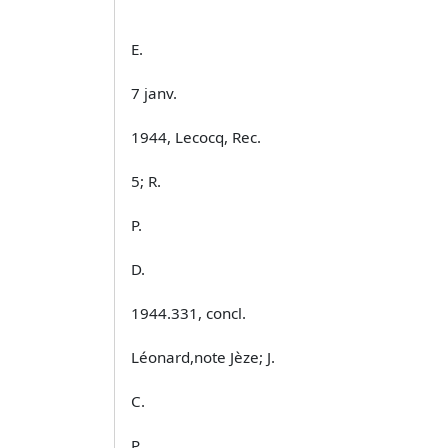
E.
7 janv.
1944, Lecocq, Rec.
5; R.
P.
D.
1944.331, concl.
Léonard,note Jèze; J.
C.
P.