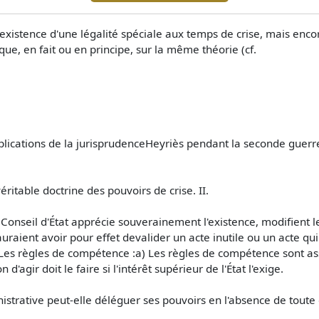
'existence d'une légalité spéciale aux temps de crise, mais enco
que, en fait ou en principe, sur la même théorie (cf.
pplications de la jurisprudenceHeyriès pendant la seconde guerre
itable doctrine des pouvoirs de crise. II.
e Conseil d'État apprécie souverainement l'existence, modifien
sauraient avoir pour effet devalider un acte inutile ou un acte q
Les règles de compétence :a) Les règles de compétence sont assou
 d'agir doit le faire si l'intérêt supérieur de l'État l'exige.
strative peut-elle déléguer ses pouvoirs en l'absence de toute d