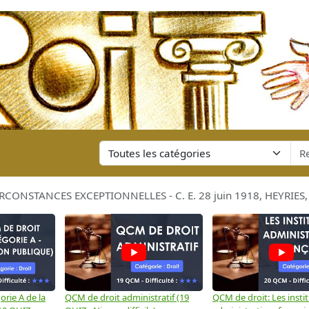
CONSTANCES EXCEPTIONNELLES - C. E. 28 juin 1918, HEYRIES, R
rie A de la
QCM de droit administratif (19
QCM de droit: Les insti