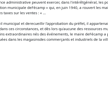
 administrative peuvent exercer, dans l'intérêtgénéral, les po
stration municipale deFécamp » qui, en juin 1940, a rouvert le
 taxes sur les ventes : « ...
seil municipal et derecueillir l'approbation du préfet, il appart
 dans ces circonstances, et dès lors qu'aucune des ressources mu
oins extraordinaires nés des événements, le maire deFécamp a 
uées dans les magasinsdes commerçants et industriels de la vill