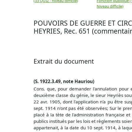
(33 QUIZ - niveau difficile)
Fonction publique (
Niveau difficile)
POUVOIRS DE GUERRE ET CIRCO
HEYRIES, Rec. 651 (commentaire
Extrait du document
(S. 1922.3.49, note Hauriou)
Cons. que, pour demander l'annulation pour e
deuxième classe du génie, le sieur Heyriès souti
22 avr. 1905, dont l'application n'a pu être s
sept. 1914 n'ont pas été observées; Sur le premi
placé à la tète de l'administration française et 
publics institués par les lois et règlements soie
appartenait, à la date du 10 sept. 1914, à laque