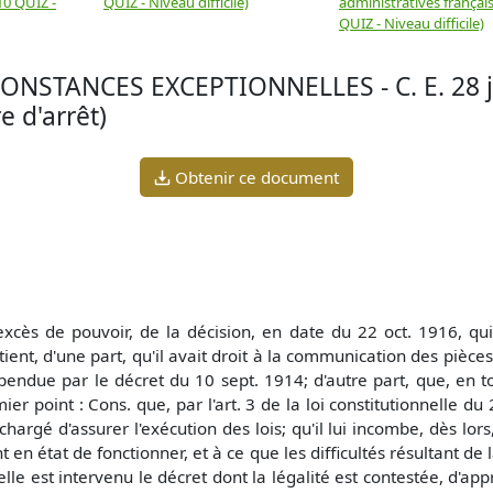
10 QUIZ -
QUIZ - Niveau difficile)
administratives français
QUIZ - Niveau difficile)
NSTANCES EXCEPTIONNELLES - C. E. 28 j
 d'arrêt)
Obtenir ce document
xcès de pouvoir, de la décision, en date du 22 oct. 1916, qu
ent, d'une part, qu'il avait droit à la communication des pièces d
uspendue par le décret du 10 sept. 1914; d'autre part, que, en t
er point : Cons. que, par l'art. 3 de la loi constitutionnelle du
chargé d'assurer l'exécution des lois; qu'il lui incombe, dès lor
nt en état de fonctionner, et à ce que les difficultés résultant de 
lle est intervenu le décret dont la légalité est contestée, d'app