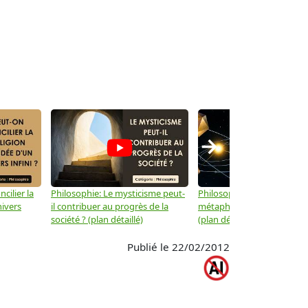
→
cilier la
Philosophie: Le mysticisme peut-
Philosophie: Peut-on lier la
nivers
il contribuer au progrès de la
métaphysique à la physiqu
société ? (plan détaillé)
(plan détaillé)
Publié le 22/02/2012