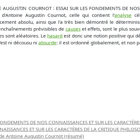
 AUGUSTIN COURNOT : ESSAI SUR LES FONDEMENTS DE NOS CO
d'Antoine Augustin Cournot, celle qui contient l'
analyse
cé
ment absolu, ainsi que l'a très bien démontré le déterminisme
 enchaînements prévisibles de
causes
et effets, sont le plus sou
es sont aléatoires. Le
hasard
est donc une notion positive qui 
'est ni décousu ni
absurde
: il est ordonné globalement, et non p
ES FONDEMENTS DE NOS CONNAISSANCES ET SUR LES CARACTÈRE
AISSANCES ET SUR LES CARACTÈRES DE LA CRITIQUE PHILOSOP
e Antoine Augustin Cournot (résumé)