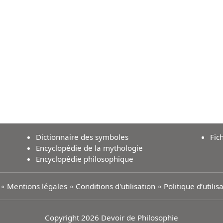
Dictionnaire des symboles
Fic
Encyclopédie de la mythologie
Encyclopédie philosophique
∘
Mentions légales
∘
Conditions d'utilisation
∘
Politique d’utili
Copyright 2026 Devoir de Philosophie