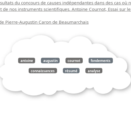
s résultats du concours de causes indépendantes dans des cas où 
et de nos instruments scientifiques. Antoine Cournot, Essai sur 
 de Pierre-Augustin Caron de Beaumarchais
antoine
augustin
cournot
fondements
connaissances
résumé
analyse