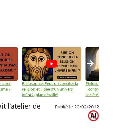
→
ncilier
Philosophie: Peut-on concilier la
Philosophie: Le mysticisme
isme ?
religion et l'idée d'un univers
il contribuer au progrès de 
infini ? (plan détaillé)
société ? (plan détaillé)
t l'atelier de
Publié le 22/02/2012