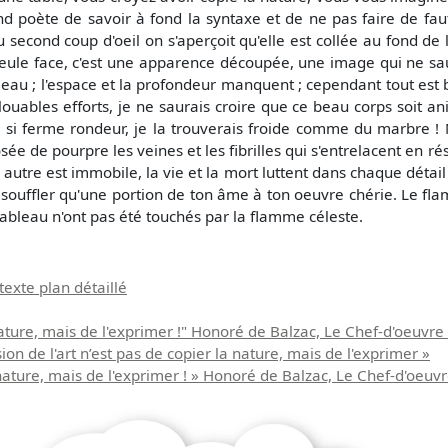
grand poète de savoir à fond la syntaxe et de ne pas faire de f
econd coup d'oeil on s'aperçoit qu'elle est collée au fond de la
 seule face, c'est une apparence découpée, une image qui ne saur
bleau ; l'espace et la profondeur manquent ; cependant tout est 
ouables efforts, je ne saurais croire que ce beau corps soit ani
ne si ferme rondeur, je la trouverais froide comme du marbre !
rosée de pourpre les veines et les fibrilles qui s'entrelacent e
e autre est immobile, la vie et la mort luttent dans chaque détail 
u souffler qu'une portion de ton âme à ton oeuvre chérie. Le fla
tableau n'ont pas été touchés par la flamme céleste.
texte plan détaillé
a nature, mais de l'exprimer !" Honoré de Balzac, Le Chef-d'oeuv
ion de l'art n’est pas de copier la nature, mais de l'exprimer »
a nature, mais de l'exprimer ! » Honoré de Balzac, Le Chef-d'oeu