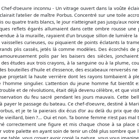
 Chef-d'oeuvre inconnu - Un vitrage ouvert dans la voûte éclaira
clairait l'atelier de maître Porbus. Concentré sur une toile acc
is ou quatre traits blancs, le jour n'atteignait pas jusqu'aux noi
ques reflets égarés allumaient dans cette ombre rousse une p
pendue à la muraille, rayaient d'un brusque sillon de lumière la
 vaisselles curieuses, ou piquaient de points éclatants la tra
grands plis cassés, jetés là comme modèles. Des écorchés de p
 amoureusement polis par les baisers des siècles, jonchaient 
des études aux trois crayons, à la sanguine ou à la plume, cou
des bouteilles d'huile et d'essence, des escabeaux renversés ne 
que projetait la haute verrière dont les rayons tombaient à ple
de l'homme singulier. L'attention du jeune homme fut bientôt 
rouble et de révolutions, était déjà devenu célèbre, et que vis
onservation du feu sacré pendant les jours mauvais. Cette be
à payer le passage du bateau. Ce chef-d'oeuvre, destiné à Marie
 Porbus, et je te la paierais dix écus d'or au delà du prix que do
it le vieillard, bien ?... Oui et non. Ta bonne femme n'est pas mal
iné correctement une figure et mis chaque chose à sa place d'
ur votre palette en ayant soin de tenir un côté plus sombre que 
e table, vous croyez avoir copié la nature, vous vous imaginez