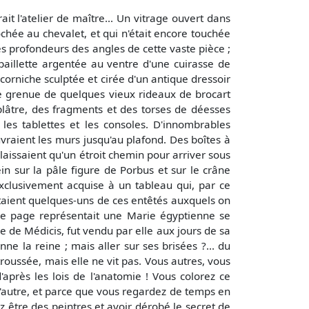
it l'atelier de maître... Un vitrage ouvert dans
rochée au chevalet, et qui n'était encore touchée
res profondeurs des angles de cette vaste pièce ;
aillette argentée au ventre d'une cuirasse de
 corniche sculptée et cirée d'un antique dressoir
me grenue de quelques vieux rideaux de brocart
lâtre, des fragments et des torses de déesses
les tablettes et les consoles. D'innombrables
vraient les murs jusqu'au plafond. Des boîtes à
laissaient qu'un étroit chemin pour arriver sous
in sur la pâle figure de Porbus et sur le crâne
exclusivement acquise à un tableau qui, par ce
itaient quelques-uns de ces entêtés auxquels on
lle page représentait une Marie égyptienne se
 de Médicis, fut vendu par elle aux jours de sa
nne la reine ; mais aller sur ses brisées ?... du
 troussée, mais elle ne vit pas. Vous autres, vous
après les lois de l'anatomie ! Vous colorez ce
l'autre, et parce que vous regardez de temps en
 être des peintres et avoir dérobé le secret de