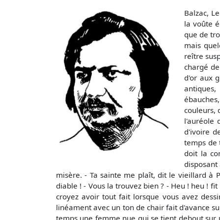
Balzac, Le
la voûte é
que de tro
mais quel
reître sus
chargé de
d'or aux 
antiques,
ébauches, 
couleurs, 
l'auréole 
d'ivoire 
temps de t
doit la c
disposant 
misère. - Ta sainte me plaît, dit le vieillard à
diable ! - Vous la trouvez bien ? - Heu ! heu ! f
croyez avoir tout fait lorsque vous avez dess
linéament avec un ton de chair fait d'avance s
temps une femme nue qui se tient debout sur un