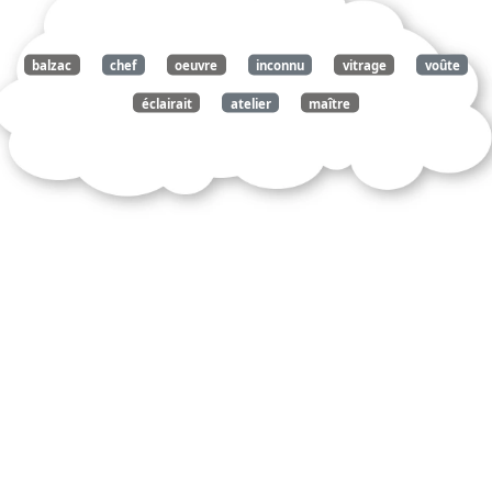
balzac
chef
oeuvre
inconnu
vitrage
voûte
éclairait
atelier
maître