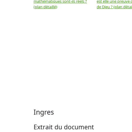
mathématiques sont-ils réels ?
est elle une preuve d
(plan détaillé)
de Dieu ? (plan détai
Ingres
Extrait du document