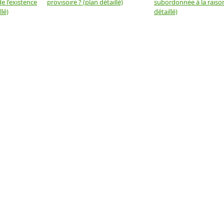
e l'existence
provisoire ? (plan détaillé)
subordonnée à la raison
llé)
détaillé)