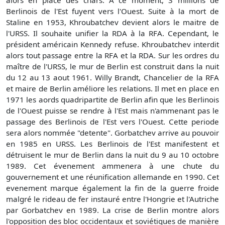
alors en place des chars. A ce moment, 3 millions de
Berlinois de l'Est fuyent vers l'Ouest. Suite à la mort de
Staline en 1953, Khroubatchev devient alors le maitre de
l'URSS. Il souhaite unifier la RDA à la RFA. Cependant, le
président américain Kennedy refuse. Khroubatchev interdit
alors tout passage entre la RFA et la RDA. Sur les ordres du
maître de l'URSS, le mur de Berlin est construit dans la nuit
du 12 au 13 aout 1961. Willy Brandt, Chancelier de la RFA
et maire de Berlin améliore les relations. Il met en place en
1971 les aords quadripartite de Berlin afin que les Berlinois
de l'Ouest puisse se rendre à l'Est mais n'ammenant pas le
passage des Berlinois de l'Est vers l'Ouest. Cette periode
sera alors nommée "detente". Gorbatchev arrive au pouvoir
en 1985 en URSS. Les Berlinois de l'Est manifestent et
détruisent le mur de Berlin dans la nuit du 9 au 10 octobre
1989. Cet évenement ammenera à une chute du
gouvernement et une réunification allemande en 1990. Cet
evenement marque également la fin de la guerre froide
malgré le rideau de fer instauré entre l'Hongrie et l'Autriche
par Gorbatchev en 1989. La crise de Berlin montre alors
l'opposition des bloc occidentaux et soviétiques de manière