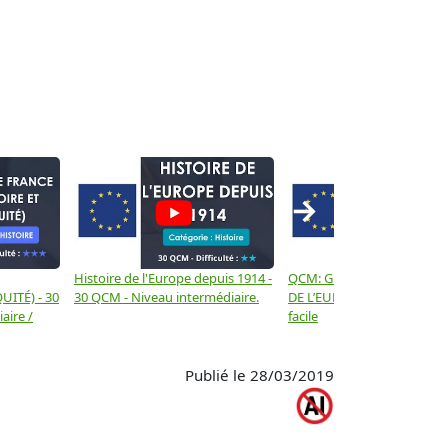
→
Histoire de l'Europe depuis 1914 -
QCM: GÉOGRAPHIE GÉNÉR
UITÉ) - 30
30 QCM - Niveau intermédiaire.
DE L’EUROPE - 30 QCM - N
aire /
facile
Publié le 28/03/2019