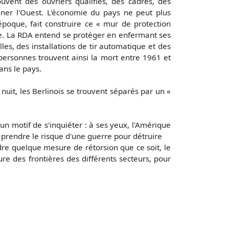
vent des ouvriers qualifiés, des cadres, des
agner l'Ouest. L'économie du pays ne peut plus
époque, fait construire ce « mur de protection
gime. La RDA entend se protéger en enfermant ses
s, des installations de tir automatique et des
 personnes trouvent ainsi la mort entre 1961 et
ans le pays.
uit, les Berlinois se trouvent séparés par un «
n motif de s'inquiéter : à ses yeux, l'Amérique
 prendre le risque d'une guerre pour détruire
dre quelque mesure de rétorsion que ce soit, le
ure des frontières des différents secteurs, pour