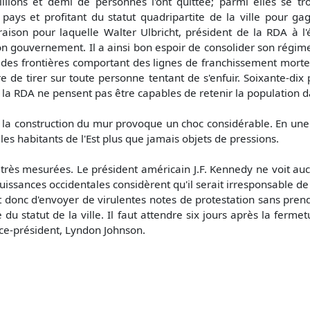
ions et demi de personnes l'ont quittée; parmi elles se trou
 pays et profitant du statut quadripartite de la ville pour g
raison pour laquelle Walter Ulbricht, président de la RDA à l'
de son gouvernement. Il a ainsi bon espoir de consolider son ré
es frontières comportant des lignes de franchissement mortelle
e de tirer sur toute personne tentant de s'enfuir. Soixante-dix
 la RDA ne pensent pas être capables de retenir la population d
 la construction du mur provoque un choc considérable. En une n
 les habitants de l'Est plus que jamais objets de pressions.
rès mesurées. Le président américain J.F. Kennedy ne voit aucu
issances occidentales considèrent qu'il serait irresponsable de
t donc d'envoyer de virulentes notes de protestation sans pren
du statut de la ville. Il faut attendre six jours après la fermet
ice-président, Lyndon Johnson.