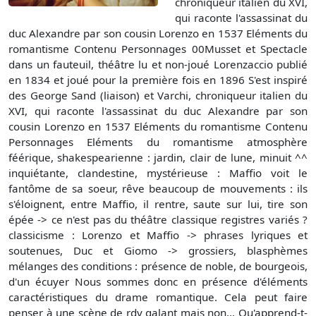
chroniqueur italien du XVI,
qui raconte l'assassinat du
duc Alexandre par son cousin Lorenzo en 1537 Eléments du
romantisme Contenu Personnages 00Musset et Spectacle
dans un fauteuil, théâtre lu et non-joué Lorenzaccio publié
en 1834 et joué pour la première fois en 1896 S'est inspiré
des George Sand (liaison) et Varchi, chroniqueur italien du
XVI, qui raconte l'assassinat du duc Alexandre par son
cousin Lorenzo en 1537 Eléments du romantisme Contenu
Personnages Eléments du romantisme atmosphère
féérique, shakespearienne : jardin, clair de lune, minuit ^^
inquiétante, clandestine, mystérieuse : Maffio voit le
fantôme de sa soeur, rêve beaucoup de mouvements : ils
s'éloignent, entre Maffio, il rentre, saute sur lui, tire son
épée -> ce n'est pas du théâtre classique registres variés ?
classicisme : Lorenzo et Maffio -> phrases lyriques et
soutenues, Duc et Giomo -> grossiers, blasphèmes
mélanges des conditions : présence de noble, de bourgeois,
d'un écuyer Nous sommes donc en présence d'éléments
caractéristiques du drame romantique. Cela peut faire
penser à une scène de rdv galant mais non... Qu'apprend-t-