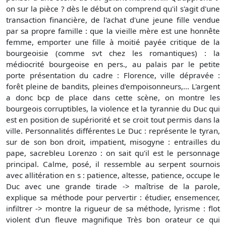
on sur la pièce ? dès le début on comprend qu'il s'agit d'une
transaction financière, de l'achat d'une jeune fille vendue
par sa propre famille : que la vieille mère est une honnête
femme, emporter une fille à moitié payée critique de la
bourgeoisie (comme svt chez les romantiques) : la
médiocrité bourgeoise en pers., au palais par le petite
porte présentation du cadre : Florence, ville dépravée :
forêt pleine de bandits, pleines d'empoisonneurs,... L'argent
a donc bcp de place dans cette scène, on montre les
bourgeois corruptibles, la violence et la tyrannie du Duc qui
est en position de supériorité et se croit tout permis dans la
ville. Personnalités différentes Le Duc : représente le tyran,
sur de son bon droit, impatient, misogyne : entrailles du
pape, sacrebleu Lorenzo : on sait qu'il est le personnage
principal. Calme, posé, il ressemble au serpent sournois
avec allitération en s : patience, altesse, patience, occupe le
Duc avec une grande tirade -> maîtrise de la parole,
explique sa méthode pour pervertir : étudier, ensemencer,
infiltrer -> montre la rigueur de sa méthode, lyrisme : flot
violent d'un fleuve magnifique Très bon orateur ce qui