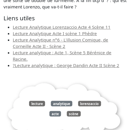
une sorte de double de lui-même. A la fin bcp d' ? : qui est
vraiment Lorenzo, que va-t-il faire ?
Liens utiles
Lecture Analytique Lorenzaccio Acte 4 Scène 11
Lecture Analytique Acte I scène 1 Phèdre
Lecture Analytique n°6 - L'illusion Comique, de
Corneille Acte II - Scène 2
Lecture analytique : Acte 1, Scène 5 Bérénice de
Racine.
?Lecture analytique : George Dandin Acte II Scène 2
lecture
analytique
lorenzaccio
acte
scène