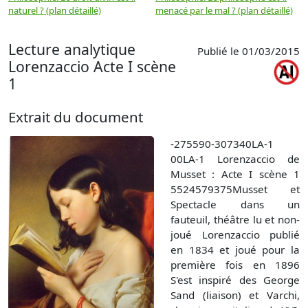
naturel ? (plan détaillé)
menacé par le mal ? (plan détaillé)
l
p
Lecture analytique
Publié le 01/03/2015
Lorenzaccio Acte I scène
1
Extrait du document
-275590-307340LA-1
00LA-1 Lorenzaccio de
Musset : Acte I scène 1
5524579375Musset et
Spectacle dans un
fauteuil, théâtre lu et non-
joué Lorenzaccio publié
en 1834 et joué pour la
première fois en 1896
S'est inspiré des George
Sand (liaison) et Varchi,