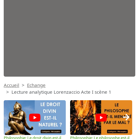
Accueil
Echange
Lecture analytique Lorenzaccio Acte I scène 1
→
Philosophie: Le droit divin est-il
Philosophie: Le philosophe est-il
P