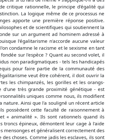
 critique rationnelle, le principe d'égalité qui
stinction. La logique même de ce processus ne
inges apporte une première réponse positive.
ilosophes et de scientifiques qui soutiennent la
e fonde sur un argument ad hominem adressé à
uisque l'égalitarisme n'accorde aucune valeur
i l'on condamne le racisme et le sexisme en tant
fondée sur l'espèce ? Quant au second volet, il
ividus non paradigmatiques - tels les handicapés
requis pour faire partie de la communauté des
égalitarisme veut être cohérent, il doit ouvrir la
es les chimpanzés, les gorilles et les orangs-
e d'une très grande proximité génétique - est
rsonnalités uniques comme nous, ils modifient
nature. Ainsi que l'a souligné un récent article
, ils possèdent cette faculté de raisonnement à
t « animalité ». Ils sont rationnels quand ils
s troncs épineux, démontent leur cage à l'aide
 des mensonges et généralisent correctement des
e des choses. Comme jadis les esclaves, ils sont