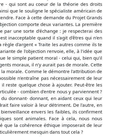
re - qui sont au coeur de la théorie des droits
 ainsi que le souligne le spécialiste américain de
'étendre. Face à cette demande du Projet Grands
e objection comporte deux variantes. La première
iée par une sorte d'échange : je respecterai des
st inacceptable quand il s'agit d'êtres qui n'en
a règle d'argent « Traite les autres comme ils te
ariante de l'objection renvoie, elle, à l'idée que
e le simple patient moral - celui qui, bien qu'il
agents moraux, il n'y aurait pas de morale. Cette
 de la morale. Comme le démontre l'attribution de
ssible n'entraîne pas nécessairement de leur
s, il reste quelque chose à ajouter. Peut-être les
rticulée - combien d'entre nous y parviennent ?
ie du donnant- donnant, en aidant ceux qui leur
ait faire valoir à leur détriment. De l'autre, en
ienveillance envers les faibles, ils confirment
tiques sont animales. Face à cela, nous nous
é que la cohérence éthique imposerait de leur
articulièrement mesquin dans tout cela ?