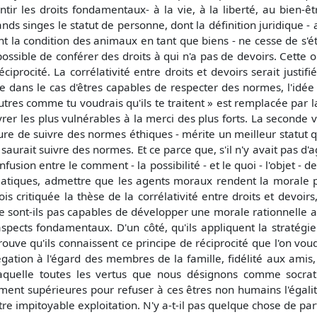
ntir les droits fondamentaux- à la vie, à la liberté, au bien-êt
ands singes le statut de personne, dont la définition juridique -
uant la condition des animaux en tant que biens - ne cesse de s
impossible de conférer des droits à qui n'a pas de devoirs. Cett
ciprocité. La corrélativité entre droits et devoirs serait justif
 dans le cas d'êtres capables de respecter des normes, l'idée e
 autres comme tu voudrais qu'ils te traitent » est remplacée par l
livrer les plus vulnérables à la merci des plus forts. La seconde v
sure de suivre des normes éthiques - mérite un meilleur statut qu
saurait suivre des normes. Et ce parce que, s'il n'y avait pas d'
nfusion entre le comment - la possibilité - et le quoi - l'objet -
atiques, admettre que les agents moraux rendent la morale po
ois critiquée la thèse de la corrélativité entre droits et devoir
ne sont-ils pas capables de développer une morale rationnelle a
s aspects fondamentaux. D'un côté, qu'ils appliquent la stratég
rouve qu'ils connaissent ce principe de réciprocité que l'on voudr
tion à l'égard des membres de la famille, fidélité aux amis, b
 laquelle toutes les vertus que nous désignons comme socra
ent supérieures pour refuser à ces êtres non humains l'égalit
 notre impitoyable exploitation. N'y a-t-il pas quelque chose de p