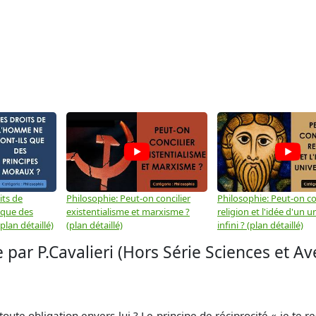
its de
Philosophie: Peut-on concilier
Philosophie: Peut-on con
 que des
existentialisme et marxisme ?
religion et l'idée d'un u
plan détaillé)
(plan détaillé)
infini ? (plan détaillé)
par P.Cavalieri (Hors Série Sciences et Av
oute obligation envers lui ? Le principe de réciprocité « je te r