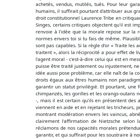
achetés, vendus, mutilés, tués. Pour leur gara
humains, il suffirait pourtant d'attribuer aux gr
droit constitutionnel Laurence Tribe en critiq
Singes, certains critiques objectent qu'il est 
renvoie à l'idée que la morale repose sur la ré
normes envers toi si tu fais de même. Plausible
sont pas capables. Si la règle d'or « Traite les
traitent », alors la réciprocité a pour effet de 
l'agent moral - c'est-à-dire celui qui est en me
puisse être traité justement ou injustement, ne 
idée aussi pose problème, car elle naît de la co
droits égaux aux êtres humains non paradigm
garantir un statut privilégié. Et pourtant, une f
chimpanzés, les gorilles et les orangs-outans 
-, mais il est certain qu'ils en présentent de
viennent en aide et en rejetant les tricheurs, p
montrant modération envers les vaincus, abnéga
clairement l'affirmation de Nietzsche selon
réclamons de nos capacités morales prétendum
garantir, et qui suffirait pour les soustraire à