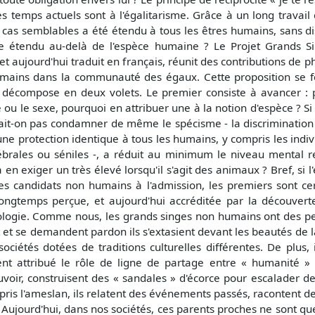
temps actuels sont à l'égalitarisme. Grâce à un long travail de
as semblables a été étendu à tous les êtres humains, sans di
tre étendu au-delà de l'espèce humaine ? Le Projet Grands S
aujourd'hui traduit en français, réunit des contributions de ph
 humains dans la communauté des égaux. Cette proposition s
 décompose en deux volets. Le premier consiste à avancer : p
e ou le sexe, pourquoi en attribuer une à la notion d'espèce ? S
ait-on pas condamner de même le spécisme - la discrimination 
 une protection identique à tous les humains, y compris les ind
érébrales ou séniles -, a réduit au minimum le niveau mental 
 en exiger un très élevé lorsqu'il s'agit des animaux ? Bref, si l'
 candidats non humains à l'admission, les premiers sont cert
 longtemps perçue, et aujourd'hui accréditée par la découvert
hologie. Comme nous, les grands singes non humains ont des pe
et se demandent pardon ils s'extasient devant les beautés de la 
ociétés dotées de traditions culturelles différentes. De plus
ent attribué le rôle de ligne de partage entre « humanité » e
voir, construisent des « sandales » d'écorce pour escalader de
ppris l'ameslan, ils relatent des événements passés, racontent
. Aujourd'hui, dans nos sociétés, ces parents proches ne sont qu