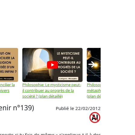
→
cilier la
Philosophie: Le mysticisme peut-
Philosophie: Peut-on lier la
nivers
il contribuer au progrès de la
métaphysique à la physiqu
société ? (plan détaillé)
(plan détaillé)
enir n°139)
Publié le 22/02/2012
especte si tu fais de même » s'applique-t-il à des