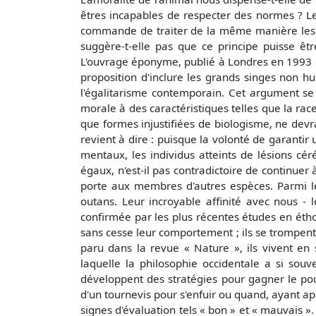
êtres incapables de respecter des normes ? Les 
commande de traiter de la même manière les c
suggère-t-elle pas que ce principe puisse ê
L'ouvrage éponyme, publié à Londres en 1993 et 
proposition d'inclure les grands singes non
l'égalitarisme contemporain. Cet argument se
morale à des caractéristiques telles que la rac
que formes injustifiées de biologisme, ne devr
revient à dire : puisque la volonté de garantir
mentaux, les individus atteints de lésions c
égaux, n'est-il pas contradictoire de continuer à
porte aux membres d'autres espèces. Parmi les
outans. Leur incroyable affinité avec nous -
confirmée par les plus récentes études en ét
sans cesse leur comportement ; ils se trompent 
paru dans la revue « Nature », ils vivent en s
laquelle la philosophie occidentale a si souv
développent des stratégies pour gagner le pou
d'un tournevis pour s'enfuir ou quand, ayant a
signes d'évaluation tels « bon » et « mauvais »