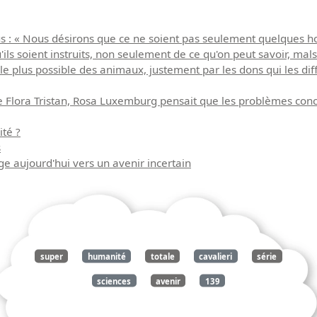
s : « Nous désirons que ce ne soient pas seulement quelques ho
s soient instruits, non seulement de ce qu'on peut savoir, mals a
le plus possible des animaux, justement par les dons qui les diffé
ora Tristan, Rosa Luxemburg pensait que les problèmes concer
ité ?
s
ge aujourd'hui vers un avenir incertain
super
humanité
totale
cavalieri
série
sciences
avenir
139