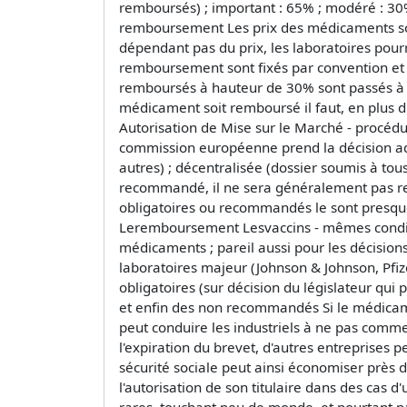
remboursés) ; important : 65% ; modéré : 30% 
remboursement Les prix des médicaments son
dépendant pas du prix, les laboratoires pourra
remboursement sont fixés par convention et 
remboursés à hauteur de 30% sont passés à 1
médicament soit remboursé il faut, en plus 
Autorisation de Mise sur le Marché - procédur
commission européenne prend la décision ad
autres) ; décentralisée (dossier soumis à tous
recommandé, il ne sera généralement pas rembo
obligatoires ou recommandés le sont presqu
Leremboursement Lesvaccins - mêmes condit
médicaments ; pareil aussi pour les décisio
laboratoires majeur (Johnson & Johnson, Pfiz
obligatoires (sur décision du législateur qui
et enfin des non recommandés Si le médicamen
peut conduire les industriels à ne pas comm
l'expiration du brevet, d'autres entreprises 
sécurité sociale peut ainsi économiser près de
l'autorisation de son titulaire dans des cas d
rares, touchant peu de monde, et pourtant par