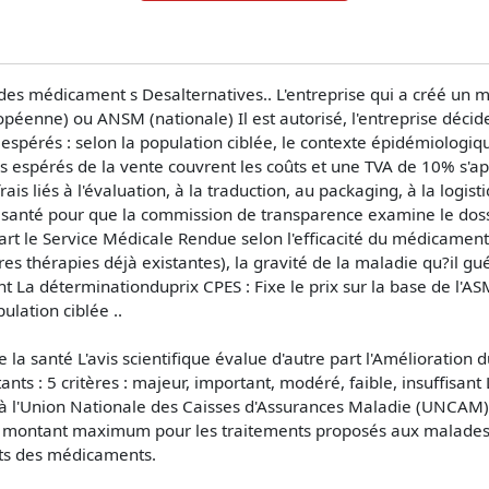
des médicament s Desalternatives.. L'entreprise qui a créé un
enne) ou ANSM (nationale) Il est autorisé, l'entreprise décide si
espérés : selon la population ciblée, le contexte épidémiologique
nus espérés de la vente couvrent les coûts et une TVA de 10% s'ap
s liés à l'évaluation, à la traduction, au packaging, à la logistiq
santé pour que la commission de transparence examine le dossi
part le Service Médicale Rendue selon l'efficacité du médicament,
s thérapies déjà existantes), la gravité de la maladie qu?il guér
sant La déterminationduprix CPES : Fixe le prix sur la base de l'
ulation ciblée ..
e la santé L'avis scientifique évalue d'autre part l'Amélioration
s : 5 critères : majeur, important, modéré, faible, insuffisant L
 à l'Union Nationale des Caisses d'Assurances Maladie (UNCAM
montant maximum pour les traitements proposés aux malades int
uts des médicaments.