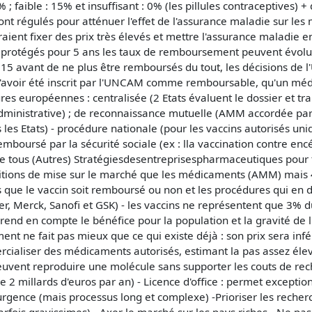
; faible : 15% et insuffisant : 0% (les pillules contraceptives)
t régulés pour atténuer l'effet de l'assurance maladie sur le
ient fixer des prix très élevés et mettre l'assurance maladie en d
protégés pour 5 ans les taux de remboursement peuvent évoluer
5 avant de ne plus être remboursés du tout, les décisions de 
d'avoir été inscrit par l'UNCAM comme remboursable, qu'un médec
es européennes : centralisée (2 Etats évaluent le dossier et tra
ministrative) ; de reconnaissance mutuelle (AMM accordée par
 les Etats) - procédure nationale (pour les vaccins autorisés uni
ursé par la sécurité sociale (ex : lla vaccination contre encéph
e tous (Autres) Stratégiesdesentreprisespharmaceutiques pou
ions de mise sur le marché que les médicaments (AMM) mais 4
ns que le vaccin soit remboursé ou non et les procédures qui e
er, Merck, Sanofi et GSK) - les vaccins ne représentent que 3%
 prend en compte le bénéfice pour la population et la gravité de
t ne fait pas mieux que ce qui existe déjà : son prix sera infé
ercialiser des médicaments autorisés, estimant la pas assez él
peuvent reproduire une molécule sans supporter les couts de reche
 2 millards d'euros par an) - Licence d'office : permet exception
'urgence (mais processus long et complexe) -Prioriser les recherc
fois gravissimes) - Axer le marché sur les pays riches - Ne pas