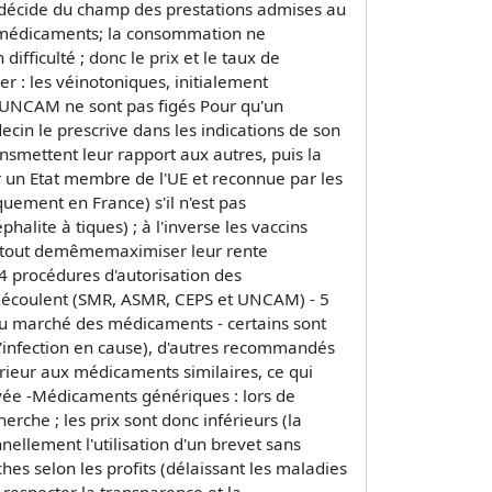
 + décide du champ des prestations admises au
s médicaments; la consommation ne
ifficulté ; donc le prix et le taux de
 : les véinotoniques, initialement
l'UNCAM ne sont pas figés Pour qu'un
in le prescrive dans les indications de son
nsmettent leur rapport aux autres, puis la
 un Etat membre de l'UE et reconnue par les
quement en France) s'il n'est pas
alite à tiques) ; à l'inverse les vaccins
r tout demêmemaximiser leur rente
 procédures d'autorisation des
n découlent (SMR, ASMR, CEPS et UNCAM) - 5
 du marché des médicaments - certains sont
 l'infection en cause), d'autres recommandés
rieur aux médicaments similaires, ce qui
evée -Médicaments génériques : lors de
rche ; les prix sont donc inférieurs (la
nellement l'utilisation d'un brevet sans
hes selon les profits (délaissant les maladies
 respecter la transparence et la