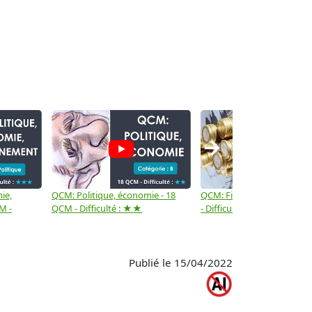
→
ie,
QCM: Politique, économie - 18
QCM: Finances - Niveau 3 
M -
QCM - Difficulté : ★★
- Difficulté : ★★★
Publié le 15/04/2022