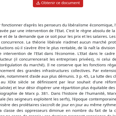
Obtenir ce document
 fonctionner d'après les penseurs du libéralisme économique, l'
avée par une intervention de l'Etat. C'est le règne absolu de la
fre et de la demande que ce soit pour les prix et les salaires. Le
 concurrence. La théorie libérale n'admet aucun marché prot
uctions où il s'avère être le plus rentable, de là naît la division
e intervention de l'Etat dans l'économie. L'Etat dans le cadr
ucteur (il concurrencerait les entreprises privées), ni celui
torégulation du marché). Il ne conserve que les fonctions régali
ncement des grandes infrastructures collectives. Par extensio
ale, notamment d'aide aux plus démunis. 3 p. 45, La lutte des c
au XIXe siècle se définissent par leur souhait d'une réfor
taliste) et leur désir d'opérer une répartition plus équitable de
iographie de Marx p. 381. Dans l'histoire de l'humanité, Marx 
ale (les seigneurs exploitent les serfs), l'époque contemporaine
a misère des prolétaires s'accroît de jour en jour au même rythm
 la classe des oppresseurs diminue en nombre du fait de la 
s ne cesse de grossir ; ces derniers prennent conscience de leu