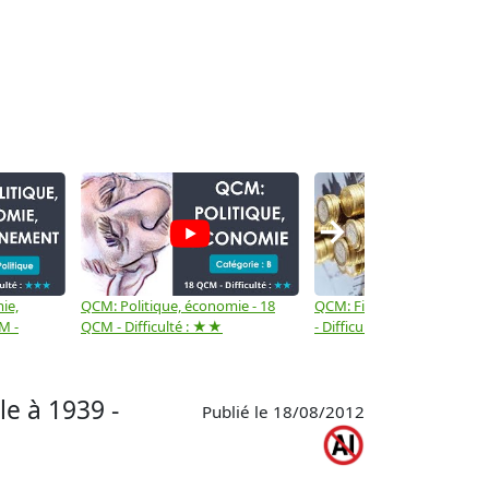
→
ie,
QCM: Politique, économie - 18
QCM: Finances - Niveau 3 
M -
QCM - Difficulté : ★★
- Difficulté : ★★★
le à 1939 -
Publié le 18/08/2012