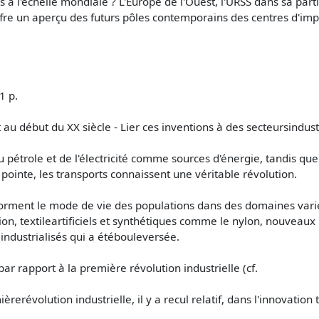
s à l'échelle mondiale ? L'Europe de l'Ouest, l'URSS dans sa part
fre un aperçu des futurs pôles contemporains des centres d'impu
1 p.
 au début du XX siècle - Lier ces inventions à des secteursindust
u pétrole et de l'électricité comme sources d'énergie, tandis que
inte, les transports connaissent une véritable révolution.
orment le mode de vie des populations dans des domaines variés
ion, textileartificiels et synthétiques comme le nylon, nouvea
 industrialisés qui a étébouleversée.
r rapport à la première révolution industrielle (cf.
rerévolution industrielle, il y a recul relatif, dans l'innovati