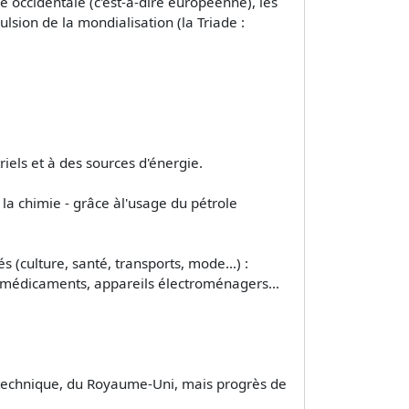
ie occidentale (c'est-à-dire européenne), les
lsion de la mondialisation (la Triade :
riels et à des sources d'énergie.
 la chimie - grâce àl'usage du pétrole
 (culture, santé, transports, mode…) :
ux médicaments, appareils électroménagers…
on technique, du Royaume-Uni, mais progrès de