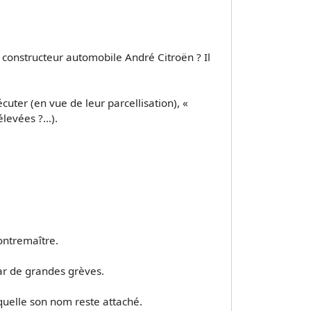
 constructeur automobile André Citroën ? Il
uter (en vue de leur parcellisation), «
élevées ?…).
contremaître.
ar de grandes grèves.
aquelle son nom reste attaché.