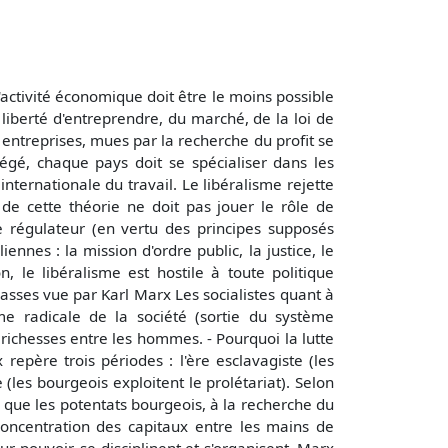
activité économique doit être le moins possible
 liberté d'entreprendre, du marché, de la loi de
s entreprises, mues par la recherche du profit se
égé, chaque pays doit se spécialiser dans les
 internationale du travail. Le libéralisme rejette
e de cette théorie ne doit pas jouer le rôle de
 de régulateur (en vertu des principes supposés
ennes : la mission d'ordre public, la justice, le
n, le libéralisme est hostile à toute politique
lasses vue par Karl Marx Les socialistes quant à
me radicale de la société (sortie du système
s richesses entre les hommes. - Pourquoi la lutte
repère trois périodes : l'ère esclavagiste (les
 (les bourgeois exploitent le prolétariat). Selon
e que les potentats bourgeois, à la recherche du
concentration des capitaux entre les mains de
r pouvoir, se disciplinent et s'organisent. Marx