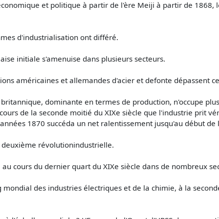
omique et politique à partir de l'ère Meiji à partir de 1868, l
hmes d'industrialisation ont différé.
laise initiale s'amenuise dans plusieurs secteurs.
tions américaines et allemandes d'acier et defonte dépassent c
mie britannique, dominante en termes de production, n'occupe plu
 cours de la seconde moitié du XIXe siècle que l'industrie prit v
esannées 1870 succéda un net ralentissement jusqu'au début de l
a deuxième révolutionindustrielle.
a au cours du dernier quart du XIXe siècle dans de nombreux se
mondial des industries électriques et de la chimie, à la seconde