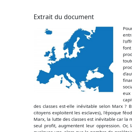
Extrait du document
Pour
entr
l'of
font
prod
tout
prod
d'au
fina
soci
eux 
capi
des classes est-elle inévitable selon Marx ? B
citoyens exploitent les esclaves), l'époque féod
Marx, la lutte des classes est inévitable car l
seul profit, augmentent leur oppression. Or,
quelques-uns, alors que le nombre de prolétaire