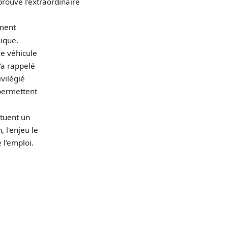
rouve l'extraordinaire
ement
ique.
ue véhicule
'a rappelé
ivilégié
 permettent
ituent un
 l'enjeu le
 l'emploi.