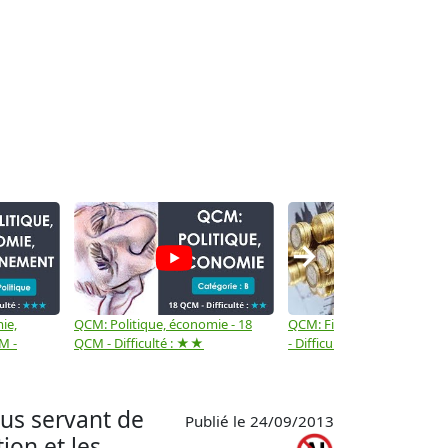
→
ie,
QCM: Politique, économie - 18
QCM: Finances - Niveau 3 
M -
QCM - Difficulté : ★★
- Difficulté : ★★★
ous servant de
Publié le 24/09/2013
ion et les