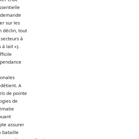
ssentielle
la demande
er sur les
déclin, tout
 secteurs à
à lait «).
ficile
dépendance
ionales
détient. A
els de pointe
logies de
rématie
ouant
pte assurer
 bataille