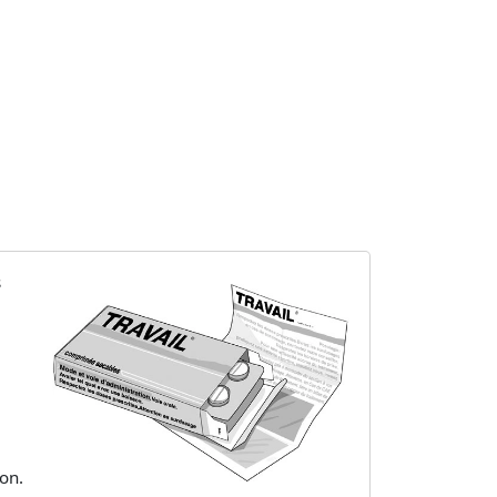
s
on.