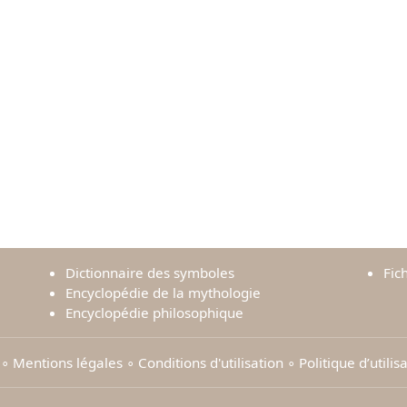
Dictionnaire des symboles
Fic
Encyclopédie de la mythologie
Encyclopédie philosophique
∘
Mentions légales
∘
Conditions d'utilisation
∘
Politique d’utili