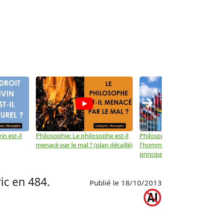
→
in est-il
Philosophie: Le philosophe est-il
Philosophie: Les droits de
menacé par le mal ? (plan détaillé)
l'homme ne sont-ils que d
principes moraux ? (plan dé
ic en 484.
Publié le 18/10/2013