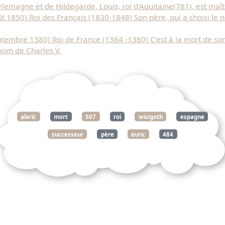
arlemagne et de Hildegarde, Louis, roi d'Aquitaine(781), est maî
 1850) Roi des Français (1830-1848) Son père, qui a choisi le 
embre 1380) Roi de France (1364 -1380) C'est à la mort de son p
nom de Charles V.
alaric
mort
507
roi
wisigoth
espagne
successeur
père
euric
484