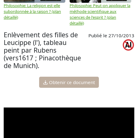
Philosophie: La religion est-elle
Philosophie: Peut-on appliquer la
P
subordonnée à la raison ? (plan
méthode scientifique aux
n
détaillé)
sciences de l'esprit ? (plan
détaillé)
Enlèvement des filles de
Publié le 27/10/2013
Leucippe (l'), tableau
peint par Rubens
(vers1617 ; Pinacothèque
de Munich).
Obtenir ce document